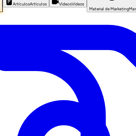
Artículos
Artículos
Videos
Videos
s
Material de Marketing
Mar