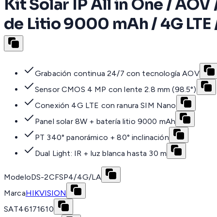
Kit Solar IP All in One / AOV
de Litio 9000 mAh / 4G LTE /
Grabación continua 24/7 con tecnología AOV
Sensor CMOS 4 MP con lente 2.8 mm (98.5°)
Conexión 4G LTE con ranura SIM Nano
Panel solar 8W + batería litio 9000 mAh
PT 340° panorámico + 80° inclinación
Dual Light: IR + luz blanca hasta 30 m
Modelo
DS-2CFSP4/4G/LA
Marca
HIKVISION
SAT
46171610