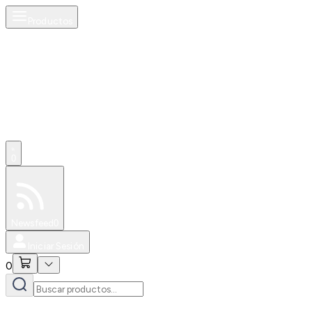
Productos
0
Especiales
Newsfeed
0
Iniciar Sesión
0