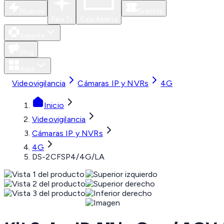
Nuevos
Eventos
Para Ti
Caja Abierta
Soporte
Blog
Apps
Videovigilancia
Cámaras IP y NVRs
4G
Inicio
Videovigilancia
Cámaras IP y NVRs
4G
DS-2CFSP4/4G/LA