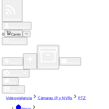
Especiales
Newsfeed
0
Iniciar Sesión
0
Carrito
Productos
Nuevos
Eventos
Para Ti
Caja Abierta
Soporte
Blog
Apps
Videovigilancia
Cámaras IP y NVRs
PTZ
Inicio