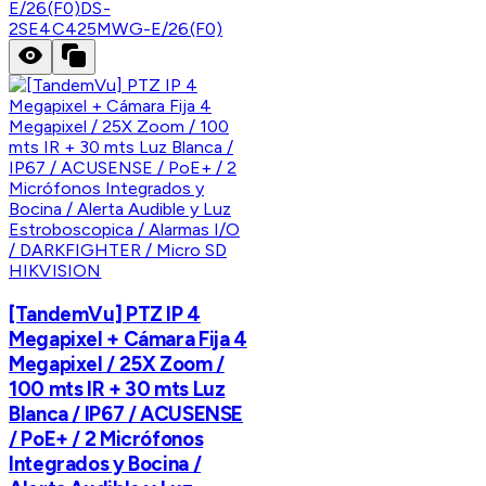
E/26(F0)
DS-
2SE4C425MWG-E/26(F0)
HIKVISION
[TandemVu] PTZ IP 4
Megapixel + Cámara Fija 4
Megapixel / 25X Zoom /
100 mts IR + 30 mts Luz
Blanca / IP67 / ACUSENSE
/ PoE+ / 2 Micrófonos
Integrados y Bocina /