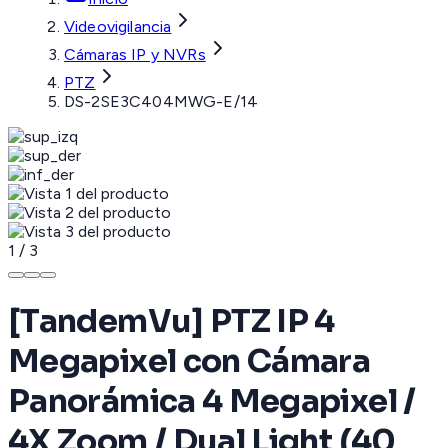
Videovigilancia
Cámaras IP y NVRs
PTZ
DS-2SE3C404MWG-E/14
1
/
3
[TandemVu] PTZ IP 4
Megapixel con Cámara
Panorámica 4 Megapixel /
4X Zoom / Dual Light (40