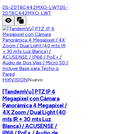
DS-2DT8C442MXG-LWT
DS-
2DT8C442MXG-LWT
HIKVISION
Nuevo
[TandemVu] PTZ IP 4
Megapixel con Cámara
Panorámica 4 Megapixel /
4X Zoom / Dual Light (40
mts IR + 30 mts Luz
Blanca) / ACUSENSE /
IP66 / PoE+ / Audio de