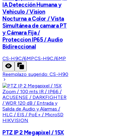
IA Detección Humana y
Vehiculo / Vision
Nocturna a Color / Vista
Simultánea de camara PT
y Cámara Fija /
Proteccion IP65 / Audio
Bidireccional
CS-H9C/6MP
CS-H9C/6MP
Reemplazo sugerido:
CS-H90
HIKVISION
PTZ IP 2 Megapixel / 15X