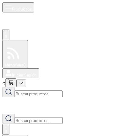
Productos
0
Especiales
Newsfeed
0
Iniciar Sesión
0
0