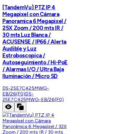
[TandemVu] PTZ IP 4
Megapixel con Cámara
Panoramica 6 Megapixel /
25X Zoom / 200 mts IR /
30 mts Luz Blanca /
ACUSENSE / IP66 / Alerta
Audible y Luz
Estroboscopica /
Autoseguimiento / Hi-PoE
/ Alarmas I/O / Ultra Baja
Iluminación / Micro SD
DS-2SE7C425MWG-
EB/26(F0)
DS-
2SE7C425MWG-EB/26(F0)