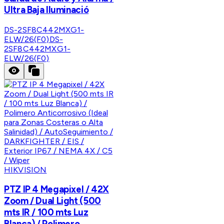
Ultra Baja Iluminació
DS-2SF8C442MXG1-
ELW/26(F0)
DS-
2SF8C442MXG1-
ELW/26(F0)
HIKVISION
PTZ IP 4 Megapixel / 42X
Zoom / Dual Light (500
mts IR / 100 mts Luz
Blanca) / Polimero