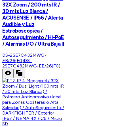
32X Zoom / 200 mts IR /
30 mts Luz Blanca /
ACUSENSE / IP66 / Alerta
Audible y Luz
Estroboscópica /
Autoseguimiento / Hi-PoE
/ Alarmas I/O / Ultra Baja Il
DS-2SE7C432MWG-
EB/26(F0)
DS-
2SE7C432MWG-EB/26(F0)