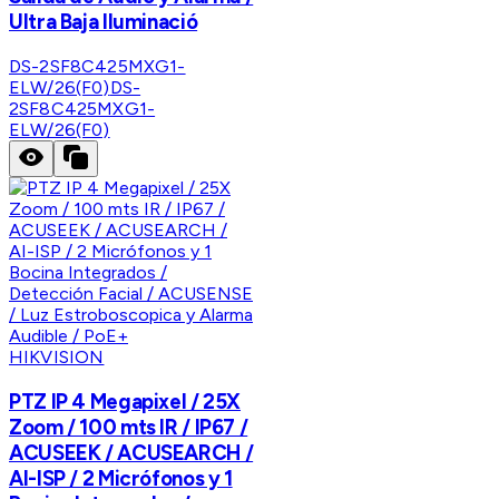
Ultra Baja Iluminació
DS-2SF8C425MXG1-
ELW/26(F0)
DS-
2SF8C425MXG1-
ELW/26(F0)
HIKVISION
PTZ IP 4 Megapixel / 25X
Zoom / 100 mts IR / IP67 /
ACUSEEK / ACUSEARCH /
AI-ISP / 2 Micrófonos y 1