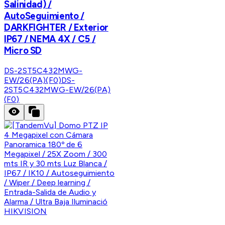
Salinidad) /
AutoSeguimiento /
DARKFIGHTER / Exterior
IP67 / NEMA 4X / C5 /
Micro SD
DS-2ST5C432MWG-
EW/26(PA)(F0)
DS-
2ST5C432MWG-EW/26(PA)
(F0)
HIKVISION