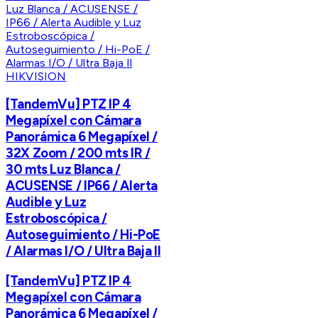
HIKVISION
[TandemVu] PTZ IP 4
Megapíxel con Cámara
Panorámica 6 Megapíxel /
32X Zoom / 200 mts IR /
30 mts Luz Blanca /
ACUSENSE / IP66 / Alerta
Audible y Luz
Estroboscópica /
Autoseguimiento / Hi-PoE
/ Alarmas I/O / Ultra Baja Il
[TandemVu] PTZ IP 4
Megapíxel con Cámara
Panorámica 6 Megapíxel /