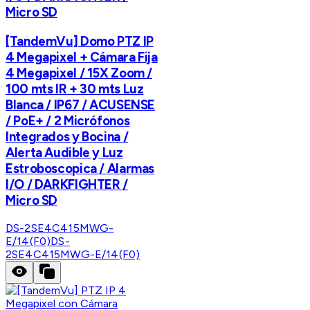
Micro SD
[TandemVu] Domo PTZ IP
4 Megapixel + Cámara Fija
4 Megapixel / 15X Zoom /
100 mts IR + 30 mts Luz
Blanca / IP67 / ACUSENSE
/ PoE+ / 2 Micrófonos
Integrados y Bocina /
Alerta Audible y Luz
Estroboscopica / Alarmas
I/O / DARKFIGHTER /
Micro SD
DS-2SE4C415MWG-
E/14(F0)
DS-
2SE4C415MWG-E/14(F0)