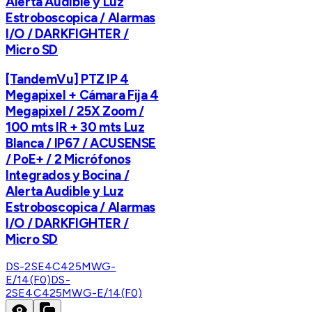
Alerta Audible y Luz
Estroboscopica / Alarmas
I/O / DARKFIGHTER /
Micro SD
[TandemVu] PTZ IP 4
Megapixel + Cámara Fija 4
Megapixel / 25X Zoom /
100 mts IR + 30 mts Luz
Blanca / IP67 / ACUSENSE
/ PoE+ / 2 Micrófonos
Integrados y Bocina /
Alerta Audible y Luz
Estroboscopica / Alarmas
I/O / DARKFIGHTER /
Micro SD
DS-2SE4C425MWG-
E/14(F0)
DS-
2SE4C425MWG-E/14(F0)