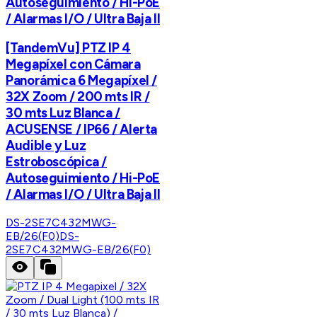
Autoseguimiento / Hi-PoE
/ Alarmas I/O / Ultra Baja Il
[TandemVu] PTZ IP 4
Megapíxel con Cámara
Panorámica 6 Megapíxel /
32X Zoom / 200 mts IR /
30 mts Luz Blanca /
ACUSENSE / IP66 / Alerta
Audible y Luz
Estroboscópica /
Autoseguimiento / Hi-PoE
/ Alarmas I/O / Ultra Baja Il
DS-2SE7C432MWG-
EB/26(F0)
DS-
2SE7C432MWG-EB/26(F0)