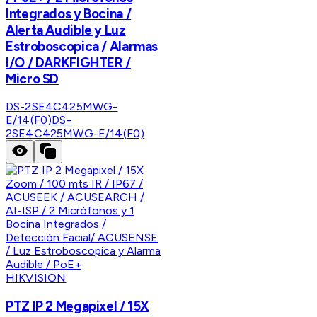
Integrados y Bocina /
Alerta Audible y Luz
Estroboscopica / Alarmas
I/O / DARKFIGHTER /
Micro SD
DS-2SE4C425MWG-
E/14(F0)
DS-
2SE4C425MWG-E/14(F0)
HIKVISION
PTZ IP 2 Megapixel / 15X