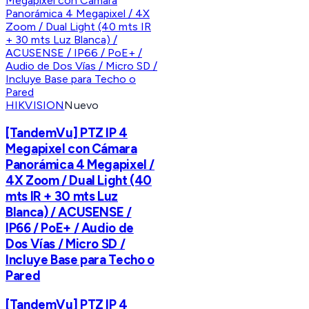
HIKVISION
Nuevo
[TandemVu] PTZ IP 4
Megapixel con Cámara
Panorámica 4 Megapixel /
4X Zoom / Dual Light (40
mts IR + 30 mts Luz
Blanca) / ACUSENSE /
IP66 / PoE+ / Audio de
Dos Vías / Micro SD /
Incluye Base para Techo o
Pared
[TandemVu] PTZ IP 4