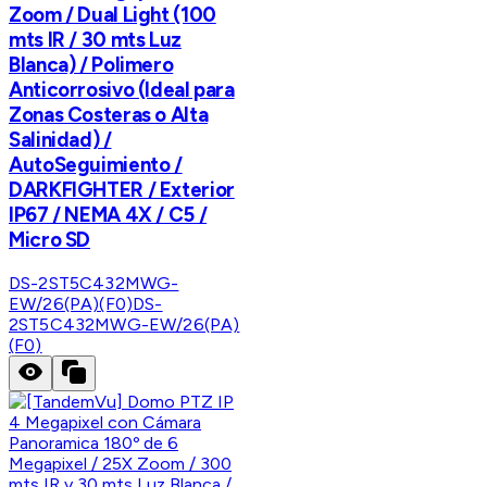
Zoom / Dual Light (100
mts IR / 30 mts Luz
Blanca) / Polimero
Anticorrosivo (Ideal para
Zonas Costeras o Alta
Salinidad) /
AutoSeguimiento /
DARKFIGHTER / Exterior
IP67 / NEMA 4X / C5 /
Micro SD
DS-2ST5C432MWG-
EW/26(PA)(F0)
DS-
2ST5C432MWG-EW/26(PA)
(F0)