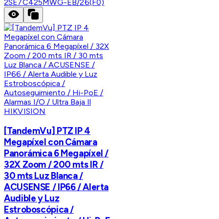
2SE7C425MWG-EB/26(F0)
HIKVISION
[TandemVu] PTZ IP 4
Megapíxel con Cámara
Panorámica 6 Megapíxel /
32X Zoom / 200 mts IR /
30 mts Luz Blanca /
ACUSENSE / IP66 / Alerta
Audible y Luz
Estroboscópica /