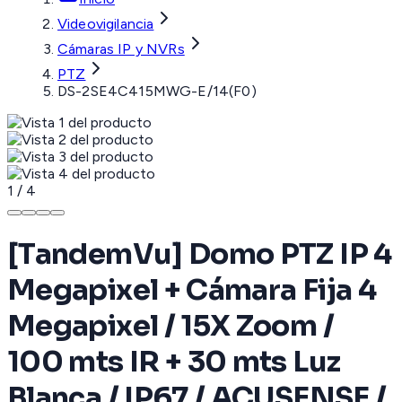
Videovigilancia
Cámaras IP y NVRs
PTZ
DS-2SE4C415MWG-E/14(F0)
1
/
4
[TandemVu] Domo PTZ IP 4
Megapixel + Cámara Fija 4
Megapixel / 15X Zoom /
100 mts IR + 30 mts Luz
Blanca / IP67 / ACUSENSE /