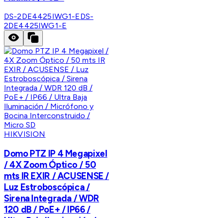
DS-2DE4425IWG1-E
DS-
2DE4425IWG1-E
HIKVISION
Domo PTZ IP 4 Megapixel
/ 4X Zoom Óptico / 50
mts IR EXIR / ACUSENSE /
Luz Estroboscópica /
Sirena Integrada / WDR
120 dB / PoE+ / IP66 /