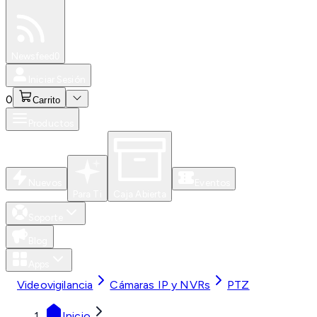
Especiales
Newsfeed
0
Iniciar Sesión
0
Carrito
Productos
Nuevos
Eventos
Para Ti
Caja Abierta
Soporte
Blog
Apps
Videovigilancia
Cámaras IP y NVRs
PTZ
Inicio