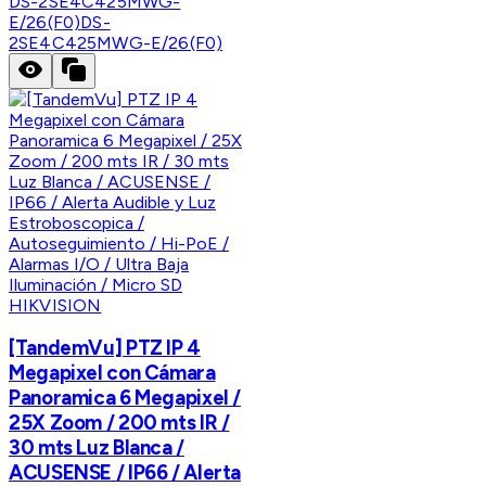
DS-2SE4C425MWG-
E/26(F0)
DS-
2SE4C425MWG-E/26(F0)
HIKVISION
[TandemVu] PTZ IP 4
Megapixel con Cámara
Panoramica 6 Megapixel /
25X Zoom / 200 mts IR /
30 mts Luz Blanca /
ACUSENSE / IP66 / Alerta