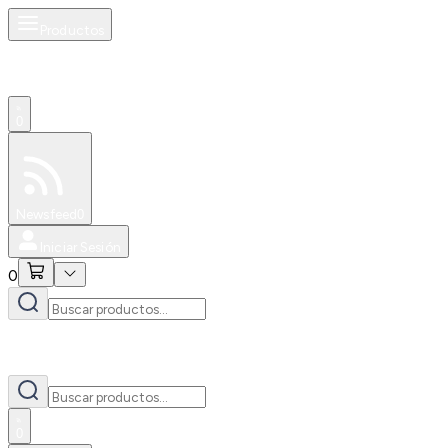
Productos
0
Especiales
Newsfeed
0
Iniciar Sesión
0
0