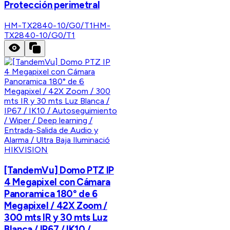
Protección perimetral
HM-TX2840-10/G0/T1
HM-
TX2840-10/G0/T1
HIKVISION
[TandemVu] Domo PTZ IP
4 Megapixel con Cámara
Panoramica 180° de 6
Megapixel / 42X Zoom /
300 mts IR y 30 mts Luz
Blanca / IP67 / IK10 /