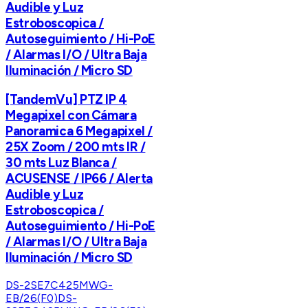
Audible y Luz
Estroboscopica /
Autoseguimiento / Hi-PoE
/ Alarmas I/O / Ultra Baja
Iluminación / Micro SD
[TandemVu] PTZ IP 4
Megapixel con Cámara
Panoramica 6 Megapixel /
25X Zoom / 200 mts IR /
30 mts Luz Blanca /
ACUSENSE / IP66 / Alerta
Audible y Luz
Estroboscopica /
Autoseguimiento / Hi-PoE
/ Alarmas I/O / Ultra Baja
Iluminación / Micro SD
DS-2SE7C425MWG-
EB/26(F0)
DS-