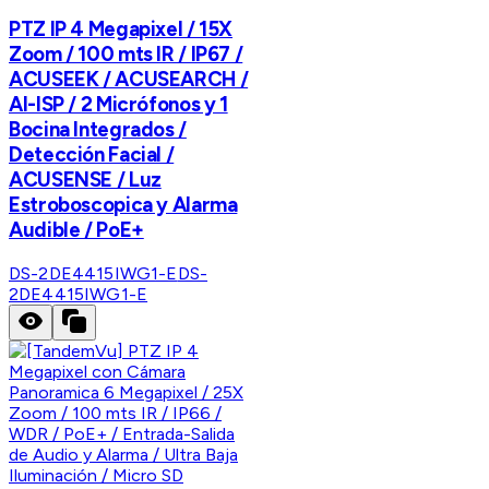
PTZ IP 4 Megapixel / 15X
Zoom / 100 mts IR / IP67 /
ACUSEEK / ACUSEARCH /
AI-ISP / 2 Micrófonos y 1
Bocina Integrados /
Detección Facial /
ACUSENSE / Luz
Estroboscopica y Alarma
Audible / PoE+
DS-2DE4415IWG1-E
DS-
2DE4415IWG1-E