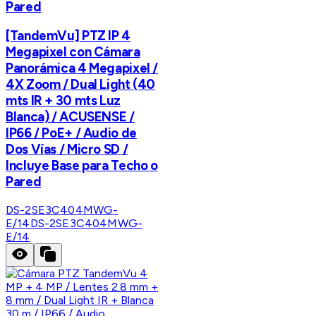
Pared
[TandemVu] PTZ IP 4
Megapixel con Cámara
Panorámica 4 Megapixel /
4X Zoom / Dual Light (40
mts IR + 30 mts Luz
Blanca) / ACUSENSE /
IP66 / PoE+ / Audio de
Dos Vías / Micro SD /
Incluye Base para Techo o
Pared
DS-2SE3C404MWG-
E/14
DS-2SE3C404MWG-
E/14