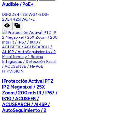
Audible / PoE+
DS-2DE4425IWG1-E
DS-
2DE4425IWG1-E
HIKVISION
[Protección Activa] PTZ
IP 2 Megapixel / 25X
Zoom / 200 mts IR / IP67 /
IK10 / ACUSEEK /
ACUSEARCH / AI-ISP /
AutoSeguimiento / 2