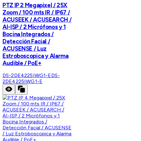
PTZ IP 2 Megapixel / 25X
Zoom / 100 mts IR / IP67 /
ACUSEEK / ACUSEARCH /
AI-ISP / 2 Micrófonos y 1
Bocina Integrados /
Detección Facial /
ACUSENSE / Luz
Estroboscopica y Alarma
Audible / PoE+
DS-2DE4225IWG1-E
DS-
2DE4225IWG1-E