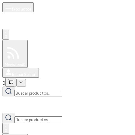
Productos
0
Especiales
Newsfeed
0
Iniciar Sesión
0
0