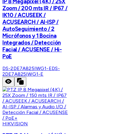
IP 8 Megapixel (4K) / 25X
Zoom / 200 mts IR / IP67 /
IK10 / ACUSEEK /
ACUSEARCH / AI-ISP /
AutoSeguimiento / 2
Micrófonos y 1 Bocina
Integrados / Detección
Facial / ACUSENSE / Hi-
PoE
DS-2DE7A825IWG1-E
DS-
2DE7A825IWG1-E
HIKVISION