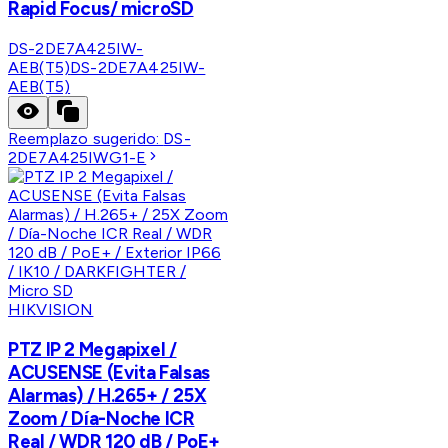
Rapid Focus/ microSD
DS-2DE7A425IW-
AEB(T5)
DS-2DE7A425IW-
AEB(T5)
Reemplazo sugerido:
DS-
2DE7A425IWG1-E
HIKVISION
PTZ IP 2 Megapixel /
ACUSENSE (Evita Falsas
Alarmas) / H.265+ / 25X
Zoom / Día-Noche ICR
Real / WDR 120 dB / PoE+