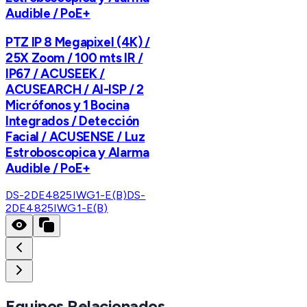
Audible / PoE+
PTZ IP 8 Megapixel (4K) /
25X Zoom / 100 mts IR /
IP67 / ACUSEEK /
ACUSEARCH / AI-ISP / 2
Micrófonos y 1 Bocina
Integrados / Detección
Facial / ACUSENSE / Luz
Estroboscopica y Alarma
Audible / PoE+
DS-2DE4825IWG1-E(B)
DS-
2DE4825IWG1-E(B)
Equipos Relacionados