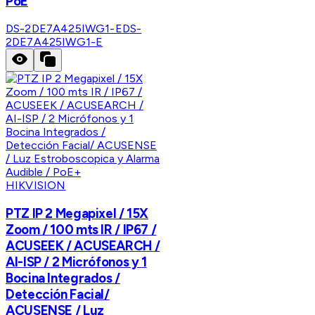
PoE
DS-2DE7A425IWG1-E
DS-
2DE7A425IWG1-E
HIKVISION
PTZ IP 2 Megapixel / 15X
Zoom / 100 mts IR / IP67 /
ACUSEEK / ACUSEARCH /
AI-ISP / 2 Micrófonos y 1
Bocina Integrados /
Detección Facial/
ACUSENSE / Luz