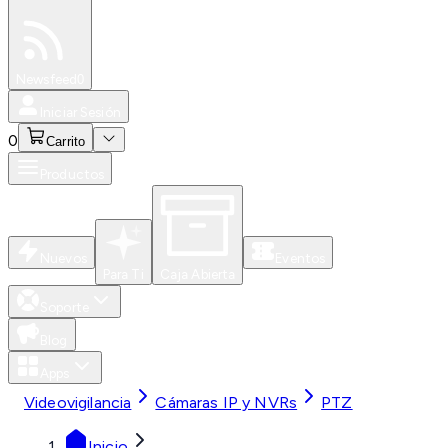
Especiales
Newsfeed
0
Iniciar Sesión
0
Carrito
Productos
Nuevos
Eventos
Para Ti
Caja Abierta
Soporte
Blog
Apps
Videovigilancia
Cámaras IP y NVRs
PTZ
Inicio