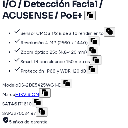
I/O / Detección Facial /
ACUSENSE / PoE+
Sensor CMOS 1/2.8 de alto rendimiento
Resolución 4 MP (2560 x 1440)
Zoom óptico 25x (4.8-120 mm)
Smart IR con alcance 150 metros
Protección IP66 y WDR 120 dB
Modelo
DS-2DE5425WG1-E
Marca
HIKVISION
SAT
46171610
SAP
327002497
5 años de garantía