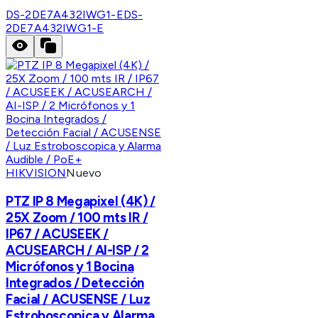
DS-2DE7A432IWG1-E
DS-
2DE7A432IWG1-E
HIKVISION
Nuevo
PTZ IP 8 Megapixel (4K) /
25X Zoom / 100 mts IR /
IP67 / ACUSEEK /
ACUSEARCH / AI-ISP / 2
Micrófonos y 1 Bocina
Integrados / Detección
Facial / ACUSENSE / Luz
Estroboscopica y Alarma