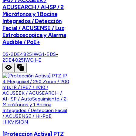
IP67 / ACUSEEK /
ACUSEARCH / AI-ISP / 2
Micrófonos y 1 Bocina
Integrados / Detección
Facial / ACUSENSE / Luz
Estroboscopica y Alarma
Audible / PoE+
DS-2DE4825IWG1-E
DS-
2DE4825IWG1-E
HIKVISION
[Protección Activa] PTZ