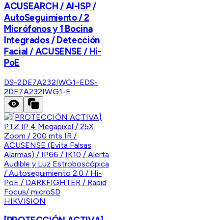
ACUSEARCH / AI-ISP /
AutoSeguimiento / 2
Micrófonos y 1 Bocina
Integrados / Detección
Facial / ACUSENSE / Hi-
PoE
DS-2DE7A232IWG1-E
DS-
2DE7A232IWG1-E
HIKVISION