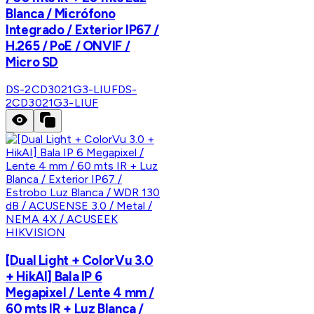
Blanca / Micrófono
Integrado / Exterior IP67 /
H.265 / PoE / ONVIF /
Micro SD
DS-2CD3021G3-LIUF
DS-
2CD3021G3-LIUF
HIKVISION
[Dual Light + ColorVu 3.0
+ HikAI] Bala IP 6
Megapixel / Lente 4 mm /
60 mts IR + Luz Blanca /