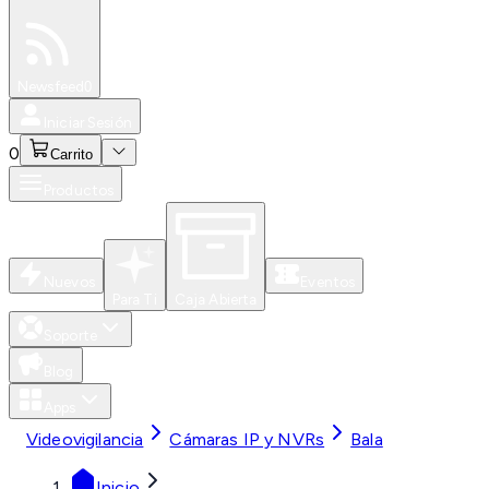
Especiales
Newsfeed
0
Iniciar Sesión
0
Carrito
Productos
Nuevos
Eventos
Para Ti
Caja Abierta
Soporte
Blog
Apps
Videovigilancia
Cámaras IP y NVRs
Bala
Inicio