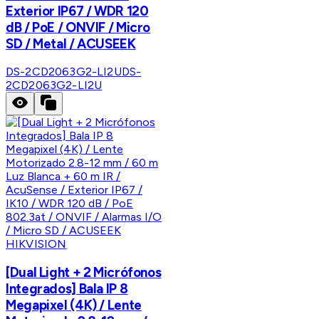
Exterior IP67 / WDR 120
dB / PoE / ONVIF / Micro
SD / Metal / ACUSEEK
DS-2CD2063G2-LI2U
DS-
2CD2063G2-LI2U
HIKVISION
[Dual Light + 2 Micrófonos
Integrados] Bala IP 8
Megapixel (4K) / Lente