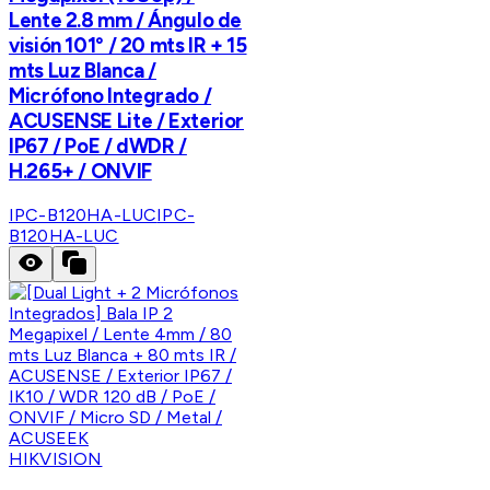
Lente 2.8 mm / Ángulo de
visión 101° / 20 mts IR + 15
mts Luz Blanca /
Micrófono Integrado /
ACUSENSE Lite / Exterior
IP67 / PoE / dWDR /
H.265+ / ONVIF
IPC-B120HA-LUC
IPC-
B120HA-LUC
HIKVISION