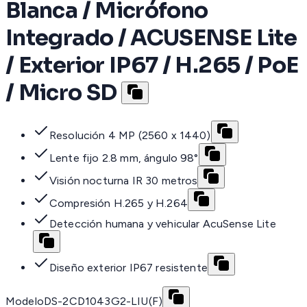
Blanca / Micrófono
Integrado / ACUSENSE Lite
/ Exterior IP67 / H.265 / PoE
/ Micro SD
Resolución 4 MP (2560 x 1440)
Lente fijo 2.8 mm, ángulo 98°
Visión nocturna IR 30 metros
Compresión H.265 y H.264
Detección humana y vehicular AcuSense Lite
Diseño exterior IP67 resistente
Modelo
DS-2CD1043G2-LIU(F)