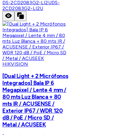
DS-2CD2083G2-LI2U
DS-
2CD2083G2-LI2U
HIKVISION
[Dual Light + 2 Micrófonos
Integrados] Bala IP 6
Megapixel / Lente 4 mm /
80 mts Luz Blanca + 80
mts IR / ACUSENSE /
Exterior IP67 / WDR 120
dB / PoE / Micro SD /
Metal / ACUSEEK