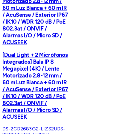
Motorizado 2.8-12 mm /
60 m Luz Blanca + 60 m IR
/ AcuSense / Exterior IP67
/ IK10 / WDR 120 dB / PoE
802.3at / ONVIF /
Alarmas I/O / Micro SD /
ACUSEEK
[Dual Light + 2 Micrófonos
Integrados] Bala IP 8
Megapixel (4K) / Lente
Motorizado 2.8-12 mm /
60 m Luz Blanca + 60 m IR
/ AcuSense / Exterior IP67
/ IK10 / WDR 120 dB / PoE
802.3at / ONVIF /
Alarmas I/O / Micro SD /
ACUSEEK
DS-2CD2683G2-LIZS2U
DS-