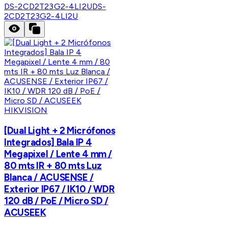
DS-2CD2T23G2-4LI2U
DS-
2CD2T23G2-4LI2U
HIKVISION
[Dual Light + 2 Micrófonos
Integrados] Bala IP 4
Megapixel / Lente 4 mm /
80 mts IR + 80 mts Luz
Blanca / ACUSENSE /
Exterior IP67 / IK10 / WDR
120 dB / PoE / Micro SD /
ACUSEEK