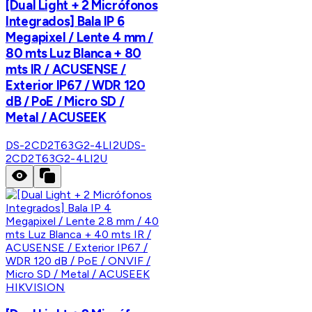
[Dual Light + 2 Micrófonos
Integrados] Bala IP 6
Megapixel / Lente 4 mm /
80 mts Luz Blanca + 80
mts IR / ACUSENSE /
Exterior IP67 / WDR 120
dB / PoE / Micro SD /
Metal / ACUSEEK
DS-2CD2T63G2-4LI2U
DS-
2CD2T63G2-4LI2U
HIKVISION