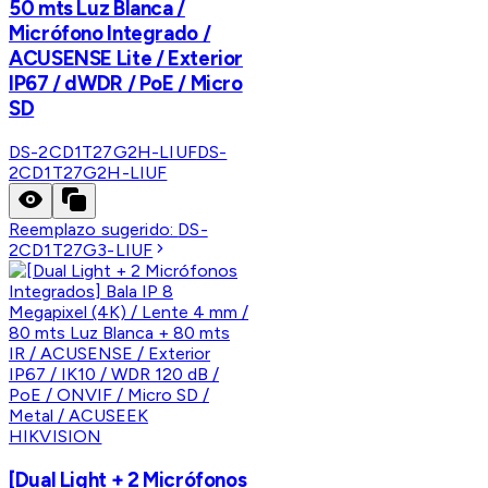
50 mts Luz Blanca /
Micrófono Integrado /
ACUSENSE Lite / Exterior
IP67 / dWDR / PoE / Micro
SD
DS-2CD1T27G2H-LIUF
DS-
2CD1T27G2H-LIUF
Reemplazo sugerido:
DS-
2CD1T27G3-LIUF
HIKVISION
[Dual Light + 2 Micrófonos