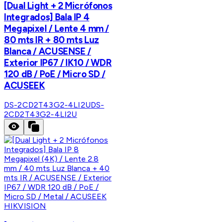
[Dual Light + 2 Micrófonos
Integrados] Bala IP 4
Megapixel / Lente 4 mm /
80 mts IR + 80 mts Luz
Blanca / ACUSENSE /
Exterior IP67 / IK10 / WDR
120 dB / PoE / Micro SD /
ACUSEEK
DS-2CD2T43G2-4LI2U
DS-
2CD2T43G2-4LI2U
HIKVISION