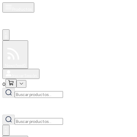
Productos
0
Especiales
Newsfeed
0
Iniciar Sesión
0
0