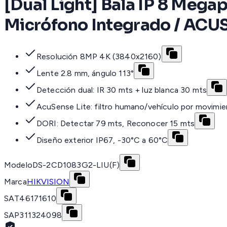
[Dual Light] Bala IP 8 Megap
Micrófono Integrado / ACUSE
Resolución 8MP 4K (3840x2160)
Lente 2.8 mm, ángulo 113°
Detección dual: IR 30 mts + luz blanca 30 mts
AcuSense Lite: filtro humano/vehículo por movimi
DORI: Detectar 79 mts, Reconocer 15 mts
Diseño exterior IP67, -30°C a 60°C
Modelo
DS-2CD1083G2-LIU(F)
Marca
HIKVISION
SAT
46171610
SAP
311324098