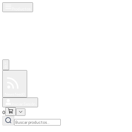
Productos
0
Especiales
Newsfeed
0
Iniciar Sesión
0