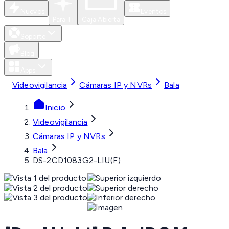
Nuevos
Eventos
Para Ti
Caja Abierta
Soporte
Blog
Apps
Videovigilancia
Cámaras IP y NVRs
Bala
Inicio
Videovigilancia
Cámaras IP y NVRs
Bala
DS-2CD1083G2-LIU(F)