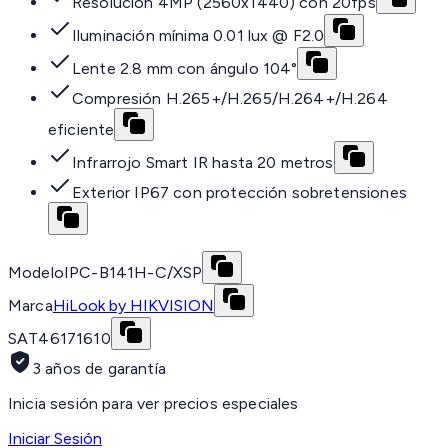
Resolución 4MP (2560x1440) con 20fps
Iluminación mínima 0.01 lux @ F2.0
Lente 2.8 mm con ángulo 104°
Compresión H.265+/H.265/H.264+/H.264
eficiente
Infrarrojo Smart IR hasta 20 metros
Exterior IP67 con protección sobretensiones
Modelo
IPC-B141H-C/XSP
Marca
HiLook by HIKVISION
SAT
46171610
3 años de garantía
Inicia sesión para ver precios especiales
Iniciar Sesión