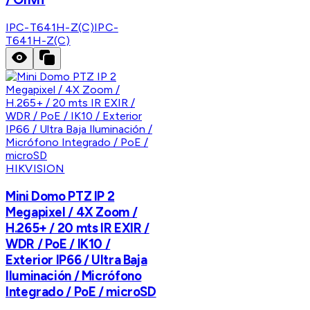
IPC-T641H-Z(C)
IPC-
T641H-Z(C)
HIKVISION
Mini Domo PTZ IP 2
Megapixel / 4X Zoom /
H.265+ / 20 mts IR EXIR /
WDR / PoE / IK10 /
Exterior IP66 / Ultra Baja
Iluminación / Micrófono
Integrado / PoE / microSD