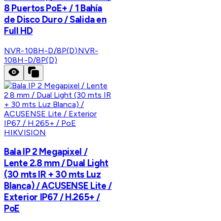
8 Puertos PoE+ / 1 Bahía
de Disco Duro / Salida en
Full HD
NVR-108H-D/8P(D)
NVR-
108H-D/8P(D)
HIKVISION
Bala IP 2 Megapixel /
Lente 2.8 mm / Dual Light
(30 mts IR + 30 mts Luz
Blanca) / ACUSENSE Lite /
Exterior IP67 / H.265+ /
PoE