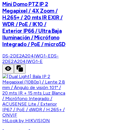
Mini Domo PTZ IP 2
Megapixel / 4X Zoom /
H.265+ / 20 mts IR EXIR /
WDR / PoE / IK10 /
Exterior IP66 / Ultra Baja
Iluminación / Micrófono
Integrado / PoE / microSD
DS-2DE2A204IWG1-E
DS-
2DE2A204IWG1-E
HiLook by HIKVISION