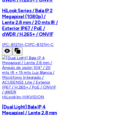
HiLook Series / Bala IP 2
Megapixel (1080p) /
Lente 2.8 mm / 20 mts IR /
Exterior IP67 / PoE /
dWDR / H.265+ / ONVIF
IPC-B121H-C
IPC-B121H-C
HiLook by HIKVISION
[Dual Light] Bala IP 4
Megapixel / Lente 2.8 mm