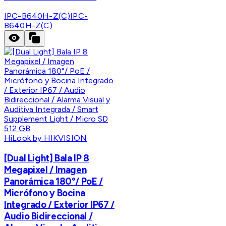
IPC-B640H-Z(C)
IPC-
B640H-Z(C)
HiLook by HIKVISION
[Dual Light] Bala IP 8
Megapixel / Imagen
Panorámica 180°/ PoE /
Micrófono y Bocina
Integrado / Exterior IP67 /
Audio Bidireccional /