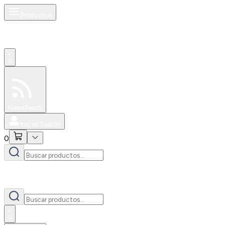
Productos
0
Especiales
Newsfeed
0
Iniciar Sesión
0
0