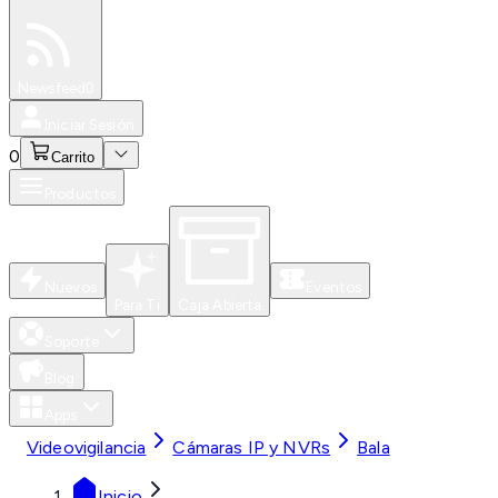
Especiales
Newsfeed
0
Iniciar Sesión
0
Carrito
Productos
Nuevos
Eventos
Para Ti
Caja Abierta
Soporte
Blog
Apps
Videovigilancia
Cámaras IP y NVRs
Bala
Inicio