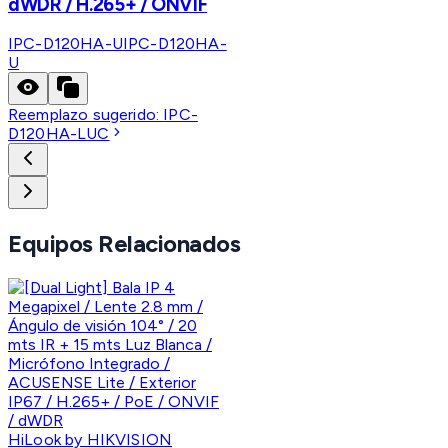
dWDR / H.265+ / ONVIF
IPC-D120HA-U
IPC-D120HA-
U
Reemplazo sugerido:
IPC-
D120HA-LUC
Equipos Relacionados
HiLook by HIKVISION