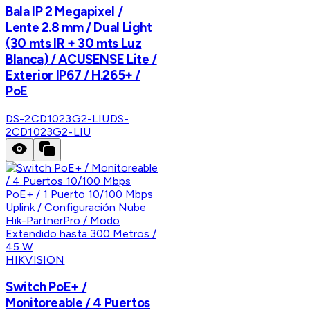
Bala IP 2 Megapixel /
Lente 2.8 mm / Dual Light
(30 mts IR + 30 mts Luz
Blanca) / ACUSENSE Lite /
Exterior IP67 / H.265+ /
PoE
DS-2CD1023G2-LIU
DS-
2CD1023G2-LIU
HIKVISION
Switch PoE+ /
Monitoreable / 4 Puertos