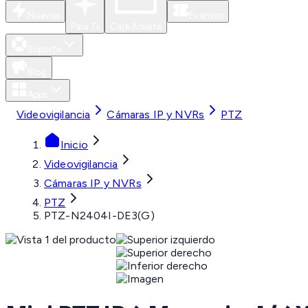
Nuevos
Eventos
Para Ti
Caja Abierta
Soporte
Blog
Apps
Videovigilancia
Cámaras IP y NVRs
PTZ
Inicio
Videovigilancia
Cámaras IP y NVRs
PTZ
PTZ-N2404I-DE3(G)