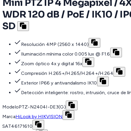
Mini PTZ IP 4 Megapixel / 4X
WDR 120 dB / PoE / IK10 / IP
SD
Resolución 4MP (2560 x 1440)
Iluminación mínima color 0.005 lux @ F1.6
Zoom óptico 4x y digital 16x
Compresión H.265+/H.265/H.264+/H.264
Exterior IP66 y antivandalismo IK10
Detección inteligente: rostro, intrusión, cruce de lí
Modelo
PTZ-N2404I-DE3(G)
Marca
HiLook by HIKVISION
SAT
46171610