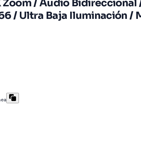
 Zoom / Audio Bidireccional /
66 / Ultra Baja Iluminación /
nea