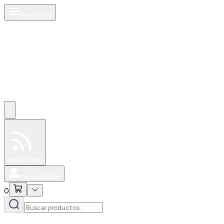
Productos
0
Especiales
Newsfeed
0
Iniciar Sesión
0