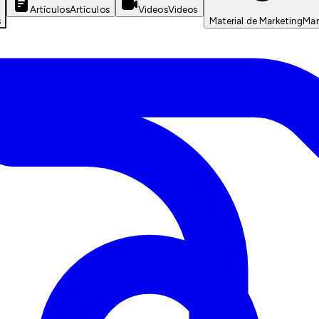
Artículos
Artículos
Videos
Videos
s
Material de Marketing
Mar