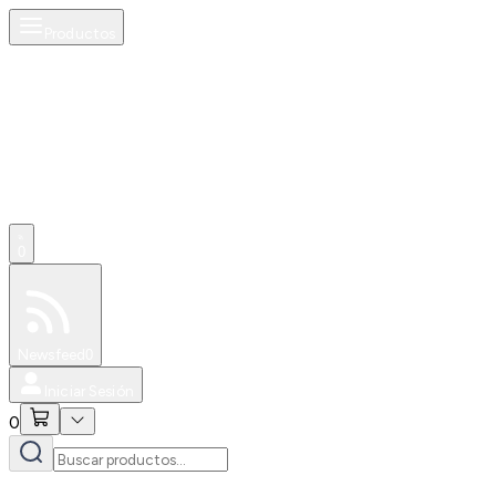
Productos
0
Especiales
Newsfeed
0
Iniciar Sesión
0