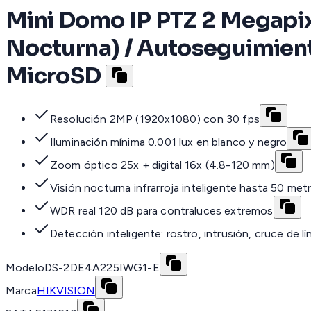
Mini Domo IP PTZ 2 Megapixe
Nocturna) / Autoseguimiento
MicroSD
Resolución 2MP (1920x1080) con 30 fps
Iluminación mínima 0.001 lux en blanco y negro
Zoom óptico 25x + digital 16x (4.8-120 mm)
Visión nocturna infrarroja inteligente hasta 50 met
WDR real 120 dB para contraluces extremos
Detección inteligente: rostro, intrusión, cruce de lí
Modelo
DS-2DE4A225IWG1-E
Marca
HIKVISION