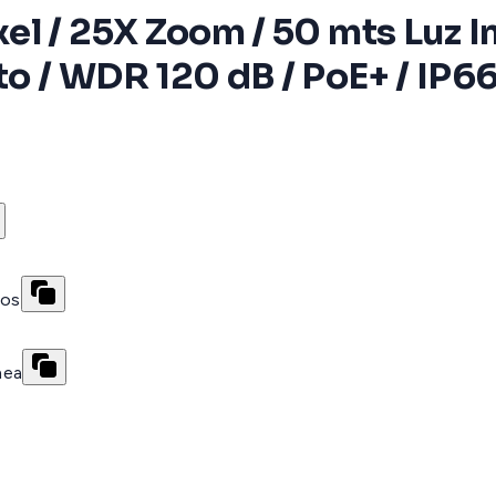
l / 25X Zoom / 50 mts Luz Inf
 / WDR 120 dB / PoE+ / IP66 /
ros
nea