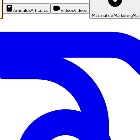
Artículos
Artículos
Videos
Videos
s
Material de Marketing
Mar