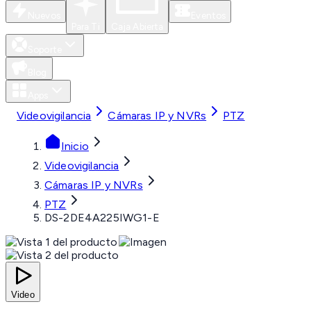
Nuevos
Eventos
Para Ti
Caja Abierta
Soporte
Blog
Apps
Videovigilancia
Cámaras IP y NVRs
PTZ
Inicio
Videovigilancia
Cámaras IP y NVRs
PTZ
DS-2DE4A225IWG1-E
Video