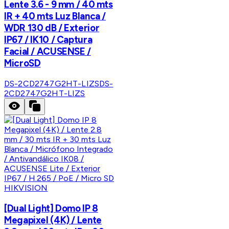
Lente 3.6 - 9 mm / 40 mts
IR + 40 mts Luz Blanca /
WDR 130 dB / Exterior
IP67 / IK10 / Captura
Facial / ACUSENSE /
MicroSD
DS-2CD2747G2HT-LIZS
DS-
2CD2747G2HT-LIZS
HIKVISION
[Dual Light] Domo IP 8
Megapixel (4K) / Lente