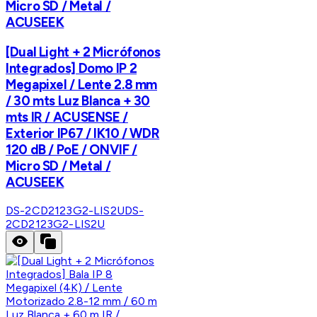
Micro SD / Metal /
ACUSEEK
[Dual Light + 2 Micrófonos
Integrados] Domo IP 2
Megapixel / Lente 2.8 mm
/ 30 mts Luz Blanca + 30
mts IR / ACUSENSE /
Exterior IP67 / IK10 / WDR
120 dB / PoE / ONVIF /
Micro SD / Metal /
ACUSEEK
DS-2CD2123G2-LIS2U
DS-
2CD2123G2-LIS2U