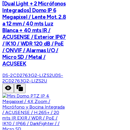
[Dual Light + 2 Micrófonos
Integrados] Domo IP 6
Megapixel / Lente Mot. 2.8
a 12 mm / 40 mts Luz
Blanca + 40 mts IR /
ACUSENSE / Exterior IP67
/ IK10 / WDR 120 dB / PoE
/ ONVIF / Alarmas I/O /
Micro SD / Metal /
ACUSEEK
DS-2CD2763G2-LIZS2U
DS-
2CD2763G2-LIZS2U