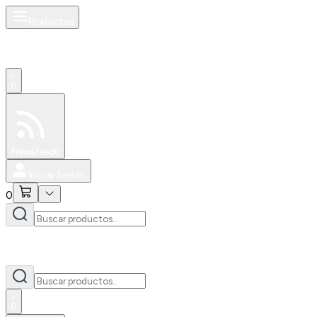
Productos
0
Especiales
Newsfeed
0
Iniciar Sesión
0
0