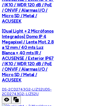
/ IK10 / WDR 120 dB / PoE
/ ONVIF / Alarmas I/O /
Micro SD / Metal /
ACUSEEK
[Dual Light + 2 Micrófonos
Integrados] Domo IP 4
Megapixel / Lente Mot. 2.8
a 12 mm / 40 mts Luz
Blanca + 40 mts IR /
ACUSENSE / Exterior IP67
/ IK10 / WDR 120 dB / PoE
/ ONVIF / Alarmas I/O /
Micro SD / Metal /
ACUSEEK
DS-2CD2743G2-LIZS2U
DS-
2CD2743G2-LIZS2U