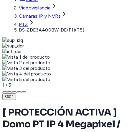
Videovigilancia
Cámaras IP y NVRs
PTZ
DS-2DE3A400BW-DE(F1)(T5)
1
/
5
360°
[ PROTECCIÓN ACTIVA ]
Domo PT IP 4 Megapixel /