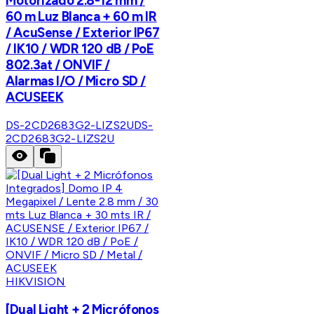
Motorizado 2.8-12 mm /
60 m Luz Blanca + 60 m IR
/ AcuSense / Exterior IP67
/ IK10 / WDR 120 dB / PoE
802.3at / ONVIF /
Alarmas I/O / Micro SD /
ACUSEEK
DS-2CD2683G2-LIZS2U
DS-
2CD2683G2-LIZS2U
HIKVISION
[Dual Light + 2 Micrófonos