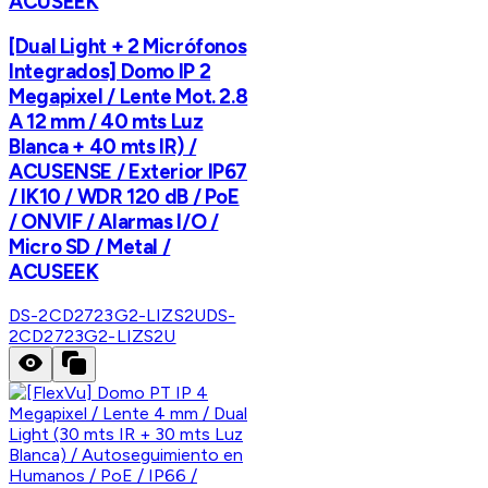
ACUSEEK
[Dual Light + 2 Micrófonos
Integrados] Domo IP 2
Megapixel / Lente Mot. 2.8
A 12 mm / 40 mts Luz
Blanca + 40 mts IR) /
ACUSENSE / Exterior IP67
/ IK10 / WDR 120 dB / PoE
/ ONVIF / Alarmas I/O /
Micro SD / Metal /
ACUSEEK
DS-2CD2723G2-LIZS2U
DS-
2CD2723G2-LIZS2U