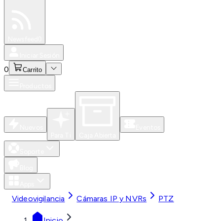
Especiales
Newsfeed
0
Iniciar Sesión
0
Carrito
Productos
Nuevos
Eventos
Para Ti
Caja Abierta
Soporte
Blog
Apps
Videovigilancia
Cámaras IP y NVRs
PTZ
Inicio