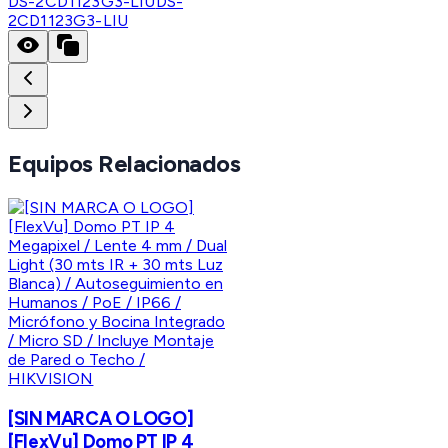
DS-2CD1123G3-LIU
DS-
2CD1123G3-LIU
Equipos Relacionados
HIKVISION
[SIN MARCA O LOGO]
[FlexVu] Domo PT IP 4