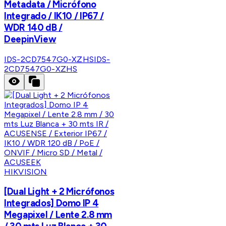
Metadata / Micrófono
Integrado / IK10 / IP67 /
WDR 140 dB /
DeepinView
IDS-2CD7547G0-XZHS
IDS-
2CD7547G0-XZHS
HIKVISION
[Dual Light + 2 Micrófonos
Integrados] Domo IP 4
Megapixel / Lente 2.8 mm