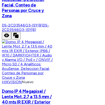
Facial, Conteo de
Personas por Cruce y
Zona
DS-2CD3546G3-ISY(B)
DS-
2CD3546G3-ISY(B)
HIKVISION
Nuevo
Domo IP 4 Megapixel /
Lente Mot. 2.7 a 13.5 mm /
40 mts IR EXIR / Exterior