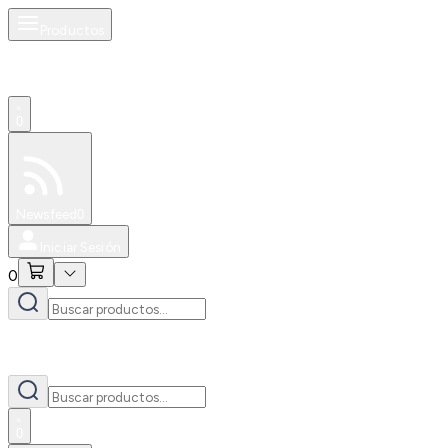
Productos
0
Especiales
Newsfeed
0
Iniciar Sesión
0
0