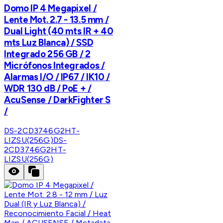
Domo IP 4 Megapixel /
Lente Mot. 2.7 - 13.5 mm /
Dual Light (40 mts IR + 40
mts Luz Blanca) / SSD
Integrado 256 GB / 2
Micrófonos Integrados /
Alarmas I/O / IP67 / IK10 /
WDR 130 dB / PoE + /
AcuSense / DarkFighter S
/
DS-2CD3746G2HT-
LIZSU(256G)
DS-
2CD3746G2HT-
LIZSU(256G)