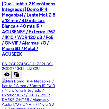
[Dual Light + 2 Micrófonos
Integrados] Domo IP 4
Megapixel / Lente Mot. 2.8
a 12 mm / 40 mts Luz
Blanca + 40 mts IR /
ACUSENSE / Exterior IP67
/ IK10 / WDR 120 dB / PoE
/ ONVIF / Alarmas I/O /
Micro SD / Metal /
ACUSEEK
DS-2CD2743G2-LIZS2U
DS-
2CD2743G2-LIZS2U