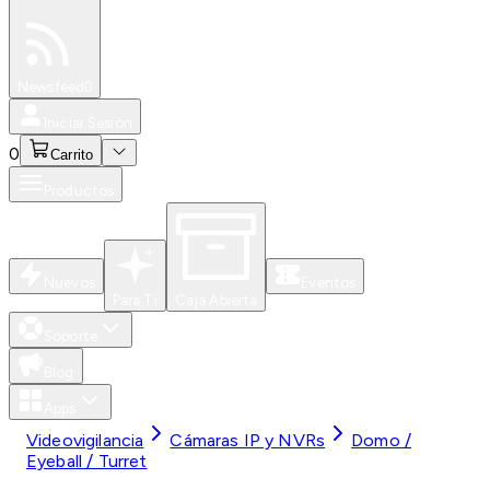
Especiales
Newsfeed
0
Iniciar Sesión
0
Carrito
Productos
Nuevos
Eventos
Para Ti
Caja Abierta
Soporte
Blog
Apps
Videovigilancia
Cámaras IP y NVRs
Domo /
Eyeball / Turret