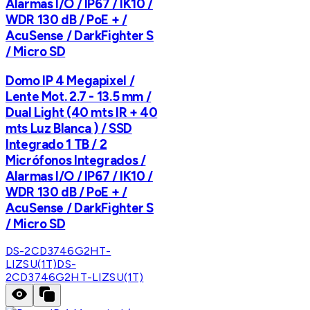
Alarmas I/O / IP67 / IK10 /
WDR 130 dB / PoE + /
AcuSense / DarkFighter S
/ Micro SD
Domo IP 4 Megapixel /
Lente Mot. 2.7 - 13.5 mm /
Dual Light (40 mts IR + 40
mts Luz Blanca ) / SSD
Integrado 1 TB / 2
Micrófonos Integrados /
Alarmas I/O / IP67 / IK10 /
WDR 130 dB / PoE + /
AcuSense / DarkFighter S
/ Micro SD
DS-2CD3746G2HT-
LIZSU(1T)
DS-
2CD3746G2HT-LIZSU(1T)