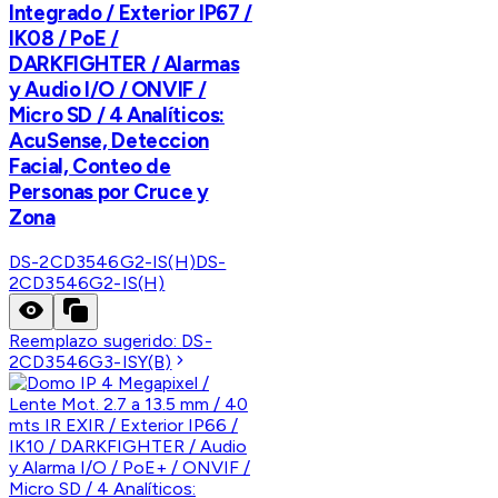
Integrado / Exterior IP67 /
IK08 / PoE /
DARKFIGHTER / Alarmas
y Audio I/O / ONVIF /
Micro SD / 4 Analíticos:
AcuSense, Deteccion
Facial, Conteo de
Personas por Cruce y
Zona
DS-2CD3546G2-IS(H)
DS-
2CD3546G2-IS(H)
Reemplazo sugerido:
DS-
2CD3546G3-ISY(B)