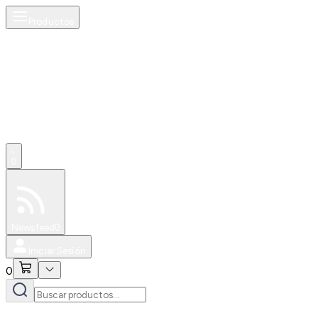
Productos
0
Especiales
Newsfeed
0
Iniciar Sesión
0