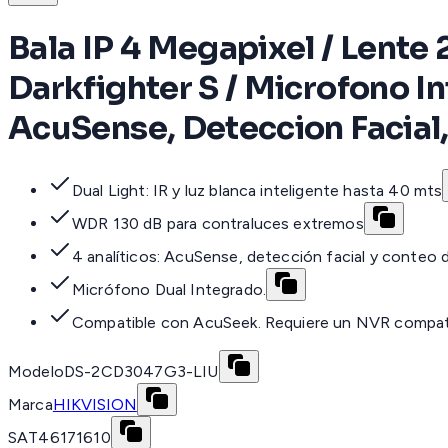
Bala IP 4 Megapixel / Lente 
Darkfighter S / Microfono In
AcuSense, Deteccion Facial
Dual Light: IR y luz blanca inteligente hasta 40 mts
WDR 130 dB para contraluces extremos
4 analíticos: AcuSense, detección facial y conteo
Micrófono Dual Integrado.
Compatible con AcuSeek. Requiere un NVR compat
Modelo
DS-2CD3047G3-LIU
Marca
HIKVISION
SAT
46171610