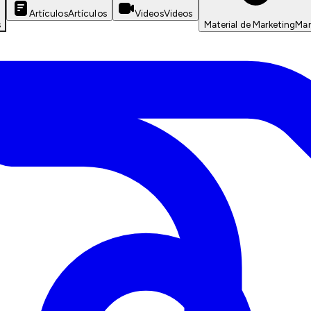
Artículos
Artículos
Videos
Videos
s
Material de Marketing
Mar