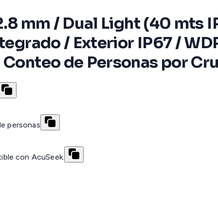
2.8 mm / Dual Light (40 mts I
tegrado / Exterior IP67 / WDR
, Conteo de Personas por Cr
 de personas
ible con AcuSeek.