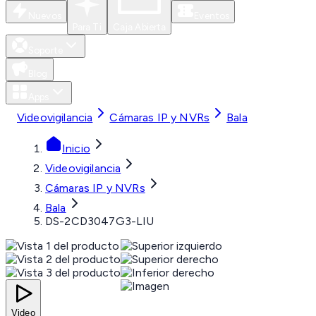
Nuevos
Eventos
Para Ti
Caja Abierta
Soporte
Blog
Apps
Videovigilancia
Cámaras IP y NVRs
Bala
Inicio
Videovigilancia
Cámaras IP y NVRs
Bala
DS-2CD3047G3-LIU
Video