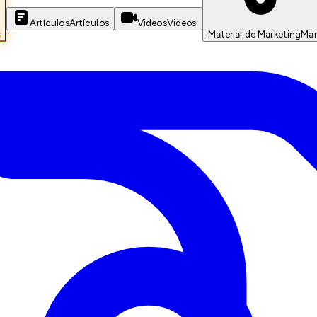
Artículos
Artículos
Videos
Videos
s
Material de Marketing
Mar