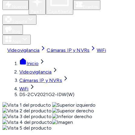
Nuevos
Eventos
Para Ti
Caja Abierta
Soporte
Blog
Apps
Videovigilancia
Cámaras IP y NVRs
WiFi
Inicio
Videovigilancia
Cámaras IP y NVRs
WiFi
DS-2CV2021G2-IDW(W)