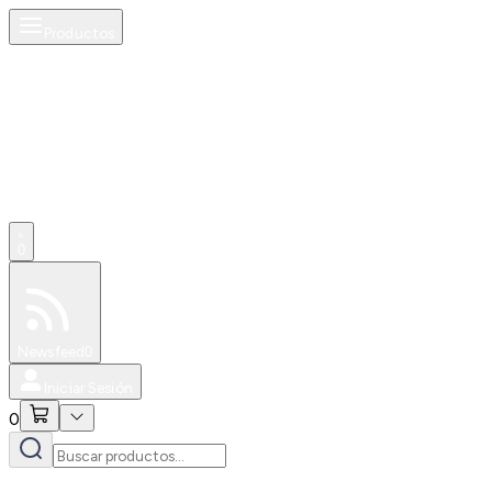
Productos
0
Especiales
Newsfeed
0
Iniciar Sesión
0