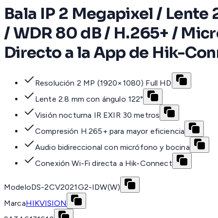
Bala IP 2 Megapixel / Lente 
/ WDR 80 dB / H.265+ / Micr
Directo a la App de Hik-Co
Resolución 2 MP (1920×1080) Full HD
Lente 2.8 mm con ángulo 122°
Visión nocturna IR EXIR 30 metros
Compresión H.265+ para mayor eficiencia
Audio bidireccional con micrófono y bocina
Conexión Wi-Fi directa a Hik-Connect
Modelo
DS-2CV2021G2-IDW(W)
Marca
HIKVISION