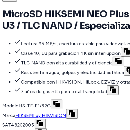
MicroSD HIKSEMI NEO Plus / 
U3 / TLC NAND / Especializa
Lectura 95 MB/s, escritura estable para videovigila
Clase 10, U3 para grabación 4K sin interrupción
TLC NAND con alta durabilidad y eficiencia
Resistente a agua, golpes y electricidad estática
Compatible con HIKVISION, HiLook, EZVIZ y otra
7 años de garantía para total tranquilidad
Modelo
HS-TF-E1/32G
Marca
HIKSEMI by HIKVISION
SAT
43202005