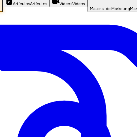
Artículos
Artículos
Videos
Videos
s
Material de Marketing
Mar