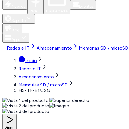
Nuevos
Eventos
Para Ti
Caja Abierta
Soporte
Blog
Apps
Redes e IT
Almacenamiento
Memorias SD / microSD
Inicio
Redes e IT
Almacenamiento
Memorias SD / microSD
HS-TF-E1/32G
Video