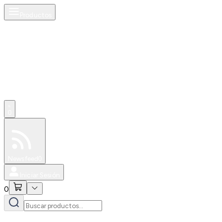
Productos
0
Especiales
Newsfeed
0
Iniciar Sesión
0