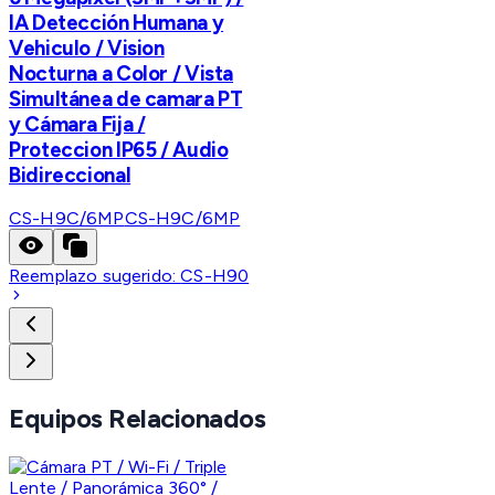
IA Detección Humana y
Vehiculo / Vision
Nocturna a Color / Vista
Simultánea de camara PT
y Cámara Fija /
Proteccion IP65 / Audio
Bidireccional
CS-H9C/6MP
CS-H9C/6MP
Reemplazo sugerido:
CS-H90
Equipos Relacionados