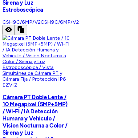
Sirena y Luz
Estroboscópica
CSH9C/6MP/V2
CSH9C/6MP/V2
EZVIZ
Cámara PT Doble Lente /
10 Megapixel (5MP+5MP)
/ WI-FI / IA Detección
Humana y Vehiculo /
Vision Nocturna a Color /
Sirena y Luz