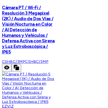
Cámara PT / Wi-Fi /
Resolución 3 Megapixel
(2K) / Audio de Dos Vías /
Visión Nocturna en Color
/ AI Detección de
Humanos y Vehículos /
Defensa Activa con Sirena
y Luz Estroboscópica /
IP65
CSH8C/3MP
CSH8C/3MP
EZVIZ