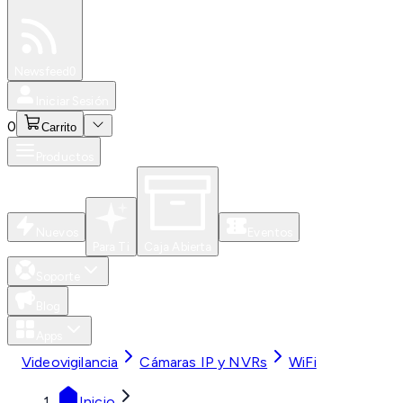
Especiales
Newsfeed
0
Iniciar Sesión
0
Carrito
Productos
Nuevos
Eventos
Para Ti
Caja Abierta
Soporte
Blog
Apps
Videovigilancia
Cámaras IP y NVRs
WiFi
Inicio