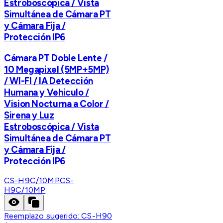
Estroboscópica / Vista
Simultánea de Cámara PT
y Cámara Fija /
Protección IP6
Cámara PT Doble Lente /
10 Megapixel (5MP+5MP)
/ WI-FI / IA Detección
Humana y Vehiculo /
Vision Nocturna a Color /
Sirena y Luz
Estroboscópica / Vista
Simultánea de Cámara PT
y Cámara Fija /
Protección IP6
CS-H9C/10MP
CS-
H9C/10MP
Reemplazo sugerido:
CS-H90