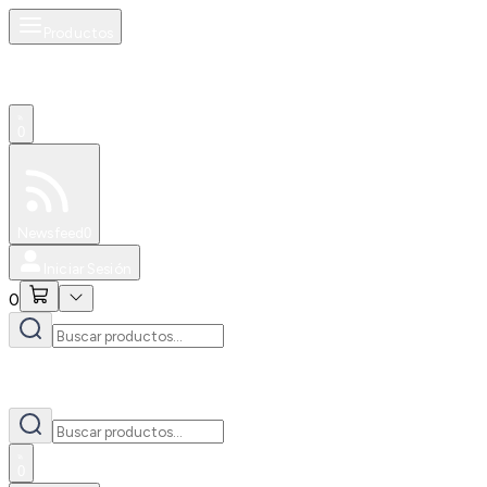
Productos
0
Especiales
Newsfeed
0
Iniciar Sesión
0
0