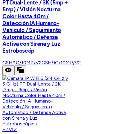
PT Dual-Lente / 3K (5mp +
5mp) / Visión Nocturna
Color Hasta 40m /
Detección IA Humano-
Vehículo / Seguimiento
Automático / Defensa
Activa con Sirena y Luz
Estroboscóp
CSH9C/10MP/V2
CSH9C/10MP/V2
EZVIZ