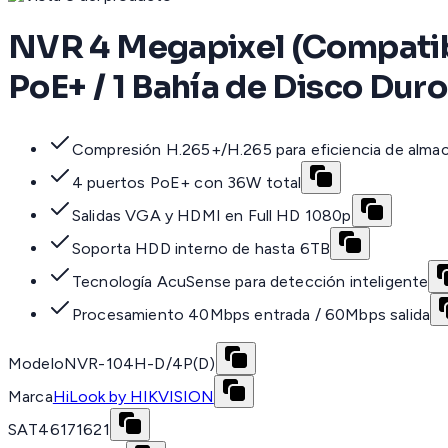
NVR 4 Megapixel (Compatibl
PoE+ / 1 Bahía de Disco Duro 
Compresión H.265+/H.265 para eficiencia de alm
4 puertos PoE+ con 36W total
Salidas VGA y HDMI en Full HD 1080p
Soporta HDD interno de hasta 6TB
Tecnología AcuSense para detección inteligente
Procesamiento 40Mbps entrada / 60Mbps salida
Modelo
NVR-104H-D/4P(D)
Marca
HiLook by HIKVISION
SAT
46171621