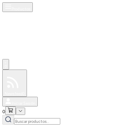
Productos
0
Especiales
Newsfeed
0
Iniciar Sesión
0