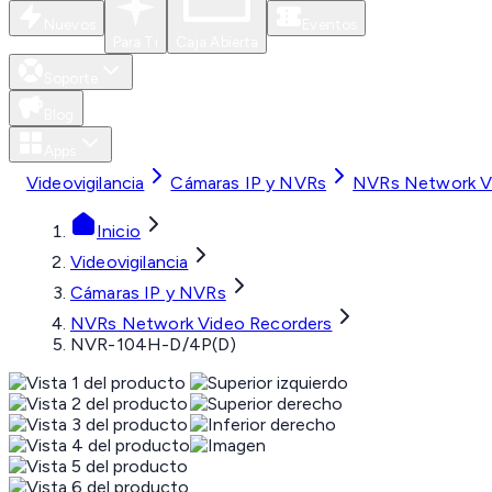
Nuevos
Eventos
Para Ti
Caja Abierta
Soporte
Blog
Apps
Videovigilancia
Cámaras IP y NVRs
NVRs Network V
Inicio
Videovigilancia
Cámaras IP y NVRs
NVRs Network Video Recorders
NVR-104H-D/4P(D)