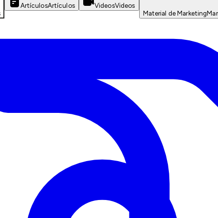
Artículos
Artículos
Videos
Videos
s
Material de Marketing
Mar