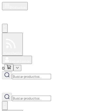
Productos
0
Especiales
Newsfeed
0
Iniciar Sesión
0
0