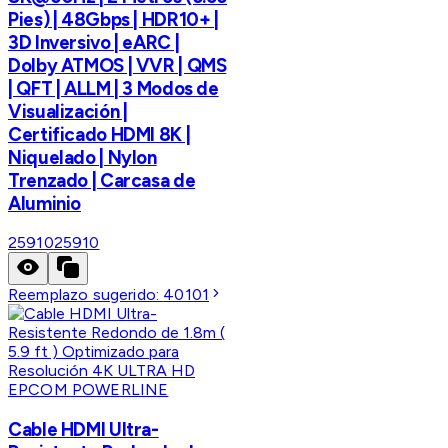
Pies) | 48Gbps | HDR10+ |
3D Inversivo | eARC |
Dolby ATMOS | VVR | QMS
| QFT | ALLM | 3 Modos de
Visualización |
Certificado HDMI 8K |
Niquelado | Nylon
Trenzado | Carcasa de
Aluminio
25910
25910
Reemplazo sugerido:
40101
EPCOM POWERLINE
Cable HDMI Ultra-