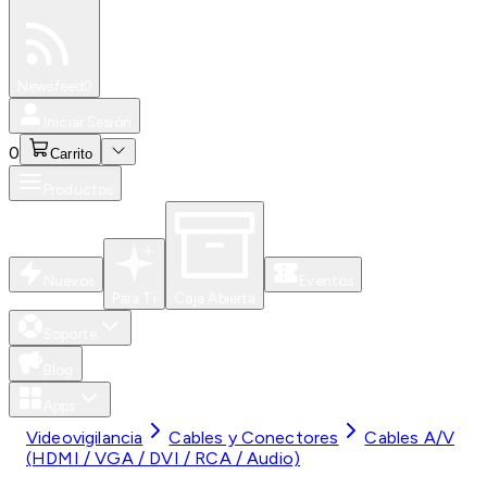
Especiales
Newsfeed
0
Iniciar Sesión
0
Carrito
Productos
Nuevos
Eventos
Para Ti
Caja Abierta
Soporte
Blog
Apps
Videovigilancia
Cables y Conectores
Cables A/V
(HDMI / VGA / DVI / RCA / Audio)