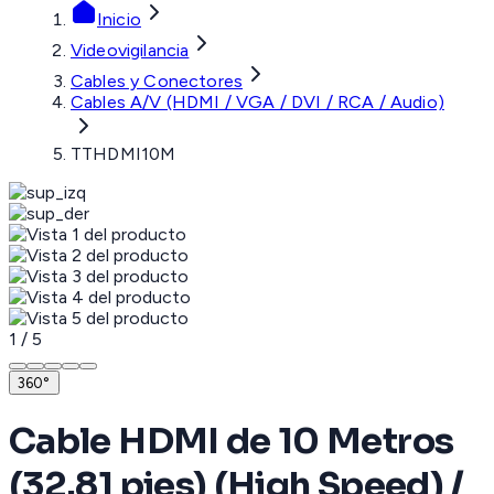
Inicio
Videovigilancia
Cables y Conectores
Cables A/V (HDMI / VGA / DVI / RCA / Audio)
TTHDMI10M
1
/
5
360°
Cable HDMI de 10 Metros
(32.81 pies) (High Speed) /