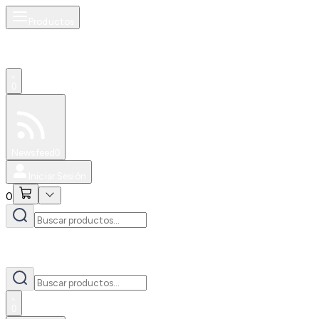
Productos
0
Especiales
Newsfeed
0
Iniciar Sesión
0
0