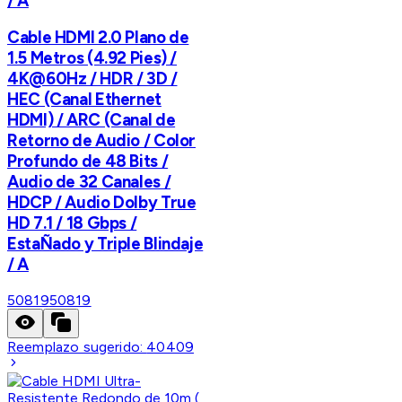
/ A
Cable HDMI 2.0 Plano de
1.5 Metros (4.92 Pies) /
4K@60Hz / HDR / 3D /
HEC (Canal Ethernet
HDMI) / ARC (Canal de
Retorno de Audio / Color
Profundo de 48 Bits /
Audio de 32 Canales /
HDCP / Audio Dolby True
HD 7.1 / 18 Gbps /
EstaÑado y Triple Blindaje
/ A
50819
50819
Reemplazo sugerido:
40409