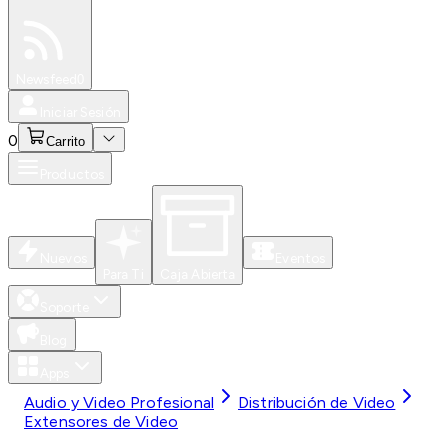
Especiales
Newsfeed
0
Iniciar Sesión
0
Carrito
Productos
Nuevos
Eventos
Para Ti
Caja Abierta
Soporte
Blog
Apps
Audio y Video Profesional
Distribución de Video
Extensores de Video