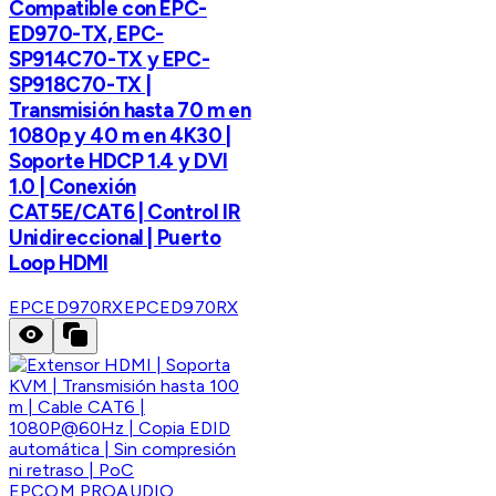
Compatible con EPC-
ED970-TX, EPC-
SP914C70-TX y EPC-
SP918C70-TX |
Transmisión hasta 70 m en
1080p y 40 m en 4K30 |
Soporte HDCP 1.4 y DVI
1.0 | Conexión
CAT5E/CAT6 | Control IR
Unidireccional | Puerto
Loop HDMI
EPCED970RX
EPCED970RX
EPCOM PROAUDIO