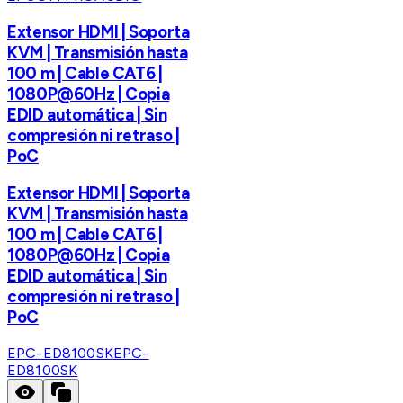
Extensor HDMI | Soporta
KVM | Transmisión hasta
100 m | Cable CAT6 |
1080P@60Hz | Copia
EDID automática | Sin
compresión ni retraso |
PoC
Extensor HDMI | Soporta
KVM | Transmisión hasta
100 m | Cable CAT6 |
1080P@60Hz | Copia
EDID automática | Sin
compresión ni retraso |
PoC
EPC-ED8100SK
EPC-
ED8100SK