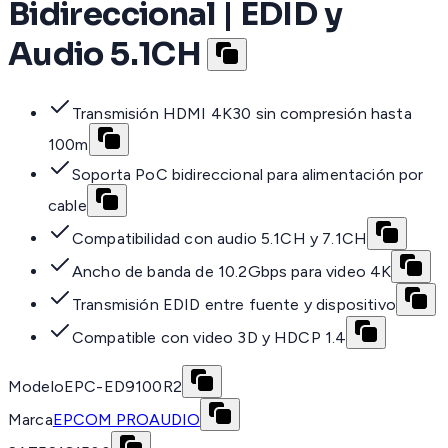
Bidireccional | EDID y
Audio 5.1CH
Transmisión HDMI 4K30 sin compresión hasta
100m
Soporta PoC bidireccional para alimentación por
cable
Compatibilidad con audio 5.1CH y 7.1CH
Ancho de banda de 10.2Gbps para video 4K
Transmisión EDID entre fuente y dispositivo
Compatible con video 3D y HDCP 1.4
Modelo
EPC-ED9100R2
Marca
EPCOM PROAUDIO