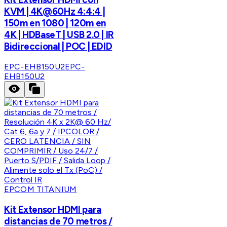
KVM | 4K@60Hz 4:4:4 |
150m en 1080 | 120m en
4K | HDBaseT | USB 2.0 | IR
Bidireccional | POC | EDID
EPC-EHB150U2
EPC-
EHB150U2
EPCOM TITANIUM
Kit Extensor HDMI para
distancias de 70 metros /