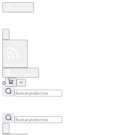
Productos
0
Especiales
Newsfeed
0
Iniciar Sesión
0
0