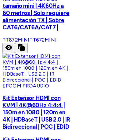
tamaño mini | 4K60Hz a
60 metros | Solo requiere
alimentación TX | Sobre
CAT6/CAT6A/CAT7 |
TT672MINI
TT672MINI
EPCOM PROAUDIO
Kit Extensor HDMI con
KVM | 4K@60Hz 4:4:4 |
150m en 1080 | 120m en
4K | HDBaseT | USB 2.0 | IR
Bidireccional | POC | EDID
Kit Extensor HDMI con