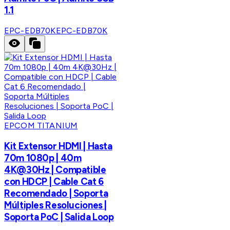
1.1
EPC-EDB70K
EPC-EDB70K
EPCOM TITANIUM
Kit Extensor HDMI | Hasta
70m 1080p | 40m
4K@30Hz | Compatible
con HDCP | Cable Cat 6
Recomendado | Soporta
Múltiples Resoluciones |
Soporta PoC | Salida Loop