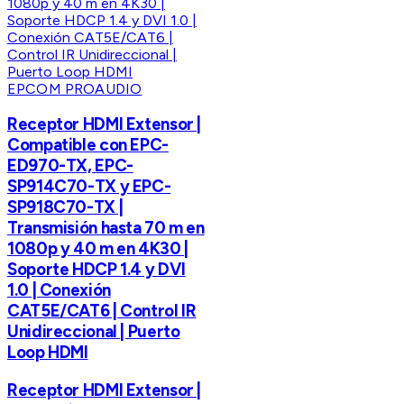
EPCOM PROAUDIO
Receptor HDMI Extensor |
Compatible con EPC-
ED970-TX, EPC-
SP914C70-TX y EPC-
SP918C70-TX |
Transmisión hasta 70 m en
1080p y 40 m en 4K30 |
Soporte HDCP 1.4 y DVI
1.0 | Conexión
CAT5E/CAT6 | Control IR
Unidireccional | Puerto
Loop HDMI
Receptor HDMI Extensor |