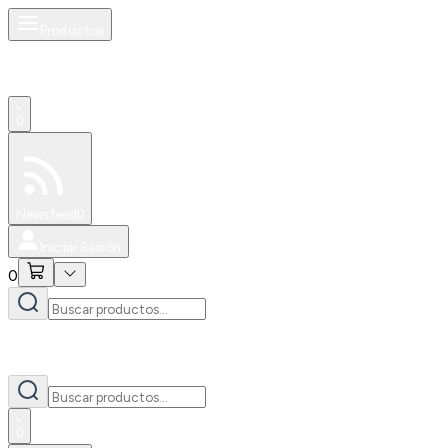
Productos
0
Especiales
Newsfeed
0
Iniciar Sesión
0
0