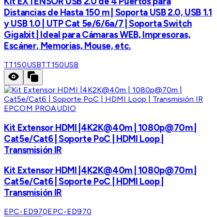
Kit EXTENSOR USB 2.0 de 4 Puertos para
Distancias de Hasta 150 m | Soporta USB 2.0, USB 1.1
y USB 1.0 | UTP Cat 5e/6/6a/7 | Soporta Switch
Gigabit | Ideal para Cámaras WEB, Impresoras,
Escáner, Memorias, Mouse, etc.
TT150USB
TT150USB
EPCOM PROAUDIO
Kit Extensor HDMI |4K2K@40m | 1080p@70m |
Cat5e/Cat6 | Soporte PoC | HDMI Loop |
Transmisión IR
Kit Extensor HDMI |4K2K@40m | 1080p@70m |
Cat5e/Cat6 | Soporte PoC | HDMI Loop |
Transmisión IR
EPC-ED970
EPC-ED970