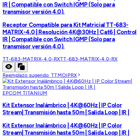
IR | Compatible con Switch IGMP (Solo para
transmisor versión 4.0).
Receptor Compatible para Kit Matricial TT-683-
MATRIX-4.0 | Resolución 4K@30Hz | Cat6 | Control
IR | Compatible con Switch IGMP (Solo para
transmisor versión 4.0).
TT-683-MATRIX-4.0-RX
TT-683-MATRIX-4.0-RX
Reemplazo sugerido:
TTMOIPRX
EPCOM TITANIUM
Kit Extensor Inalámbrico | 4K@60Hz | IP Color
Stream| Transmisión hasta 50m | Salida Loop | IR |
Kit Extensor Inalámbrico | 4K@60Hz | IP Color
Stream| Transmisión hasta 50m | Salida Loop | IR |