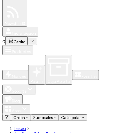
Especiales
Newsfeed
0
Iniciar Sesión
0
Carrito
Productos
Nuevos
Eventos
Para Ti
Caja Abierta
Soporte
Blog
Apps
Orden
Sucursales
Categorías
Inicio