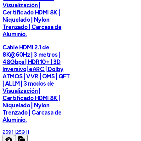
Visualización |
Certificado HDMI 8K |
Niquelado | Nylon
Trenzado | Carcasa de
Aluminio.
Cable HDMI 2.1 de
8K@60Hz | 3 metros |
48Gbps | HDR10+ | 3D
Inversivo| eARC | Dolby
ATMOS | VVR | QMS | QFT
| ALLM | 3 modos de
Visualización |
Certificado HDMI 8K |
Niquelado | Nylon
Trenzado | Carcasa de
Aluminio.
25911
25911