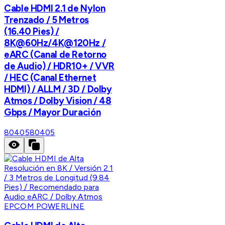
Cable HDMI 2.1 de Nylon
Trenzado / 5 Metros
(16.40 Pies) /
8K@60Hz/4K@120Hz /
eARC (Canal de Retorno
de Audio) / HDR10+ / VVR
/ HEC (Canal Ethernet
HDMI) / ALLM / 3D / Dolby
Atmos / Dolby Vision / 48
Gbps / Mayor Duración
80405
80405
EPCOM POWERLINE