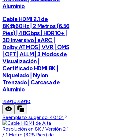
Aluminio
Cable HDMI 2.1 de
8K@60Hz | 2 Metros (6.56
Pies) | 48Gbps | HDR10+ |
3D Inversivo | eARC |
Dolby ATMOS | VVR | QMS
| QFT | ALLM | 3 Modos de
Visualización |
Certificado HDMI 8K |
Niquelado | Nylon
Trenzado | Carcasa de
Aluminio
25910
25910
Reemplazo sugerido:
40101