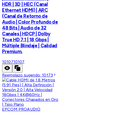
HDR | 3D | HEC (Canal
Ethernet HDMI) | ARC
(Canal de Retorno de
Audio | Color Profundo de
48 Bits | Audio de 32
Canales | HDCP | Dolby
True HD 7.1 | 18 Gbps |
Múltiple Blindaje | Calidad
Premium.
10107
10107
Reemplazo sugerido:
10173
EPCOM PROAUDIO