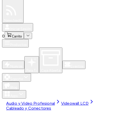
Especiales
Newsfeed
0
Iniciar Sesión
0
Carrito
Productos
Nuevos
Eventos
Para Ti
Caja Abierta
Soporte
Blog
Apps
Audio y Video Profesional
Videowall LCD
Cableado y Conectores