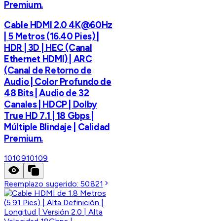
Premium.
Cable HDMI 2.0 4K@60Hz
| 5 Metros (16.40 Pies) |
HDR | 3D | HEC (Canal
Ethernet HDMI) | ARC
(Canal de Retorno de
Audio | Color Profundo de
48 Bits | Audio de 32
Canales | HDCP | Dolby
True HD 7.1 | 18 Gbps |
Múltiple Blindaje | Calidad
Premium.
10109
10109
Reemplazo sugerido:
50821