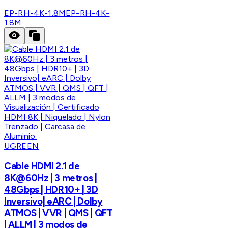
EP-RH-4K-1.8M
EP-RH-4K-
1.8M
UGREEN
Cable HDMI 2.1 de
8K@60Hz | 3 metros |
48Gbps | HDR10+ | 3D
Inversivo| eARC | Dolby
ATMOS | VVR | QMS | QFT
| ALLM | 3 modos de