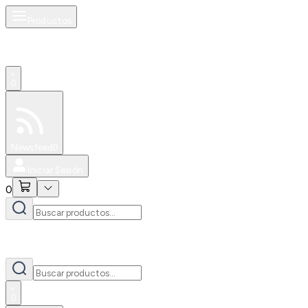
Productos
0
Especiales
Newsfeed
0
Iniciar Sesión
0
0