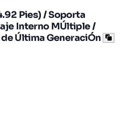
92 Pies) / Soporta
e Interno MÚltiple /
p de Última GeneraciÓn