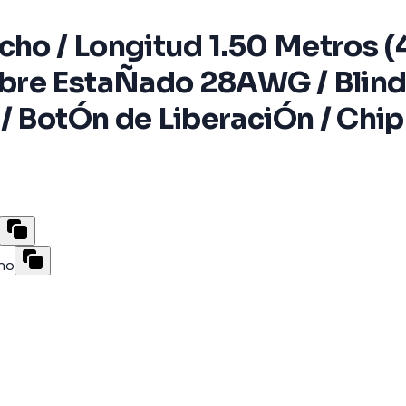
o / Longitud 1.50 Metros (4.
re EstaÑado 28AWG / Blindaj
/ BotÓn de LiberaciÓn / Chi
rno