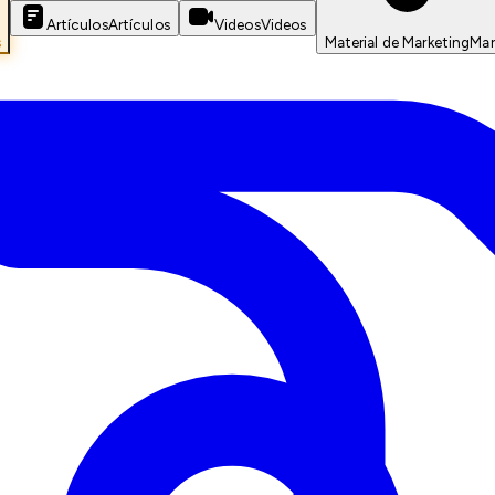
Artículos
Artículos
Videos
Videos
s
Material de Marketing
Mar