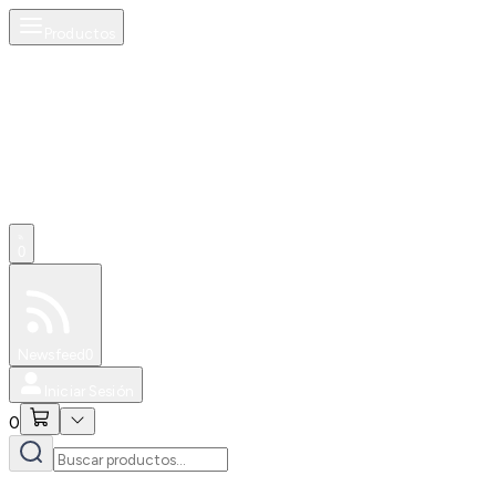
Productos
0
Especiales
Newsfeed
0
Iniciar Sesión
0