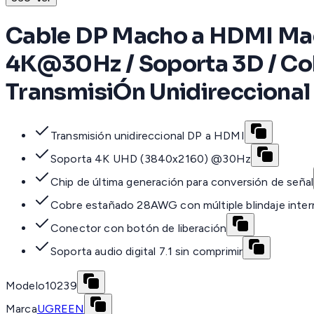
Cable DP Macho a HDMI Mach
4K@30Hz / Soporta 3D / Cob
TransmisiÓn Unidireccional 
Transmisión unidireccional DP a HDMI
Soporta 4K UHD (3840x2160) @30Hz
Chip de última generación para conversión de señal
Cobre estañado 28AWG con múltiple blindaje inte
Conector con botón de liberación
Soporta audio digital 7.1 sin comprimir
Modelo
10239
Marca
UGREEN