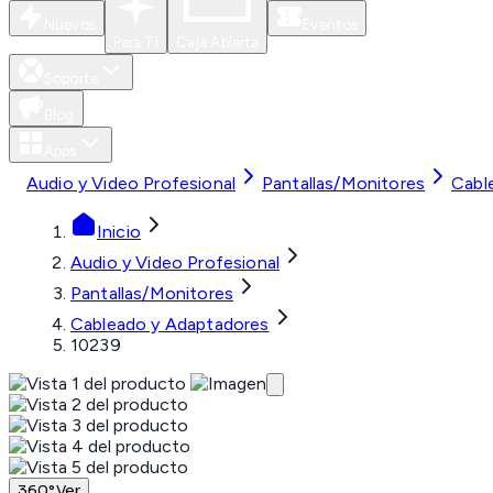
Nuevos
Eventos
Para Ti
Caja Abierta
Soporte
Blog
Apps
Audio y Video Profesional
Pantallas/Monitores
Cabl
Inicio
Audio y Video Profesional
Pantallas/Monitores
Cableado y Adaptadores
10239
360°
Ver