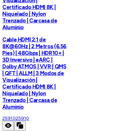
Visualización |
Certificado HDMI 8K |
Niquelado | Nylon
Trenzado | Carcasa de
Aluminio
Cable HDMI 2.1 de
8K@60Hz | 2 Metros (6.56
Pies) | 48Gbps | HDR10+ |
3D Inversivo | eARC |
Dolby ATMOS | VVR | QMS
| QFT | ALLM | 3 Modos de
Visualización |
Certificado HDMI 8K |
Niquelado | Nylon
Trenzado | Carcasa de
Aluminio
25910
25910