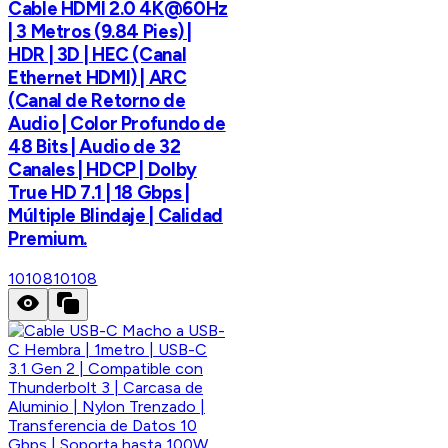
Cable HDMI 2.0 4K@60Hz
| 3 Metros (9.84 Pies) |
HDR | 3D | HEC (Canal
Ethernet HDMI) | ARC
(Canal de Retorno de
Audio | Color Profundo de
48 Bits | Audio de 32
Canales | HDCP | Dolby
True HD 7.1 | 18 Gbps |
Múltiple Blindaje | Calidad
Premium.
10108
10108