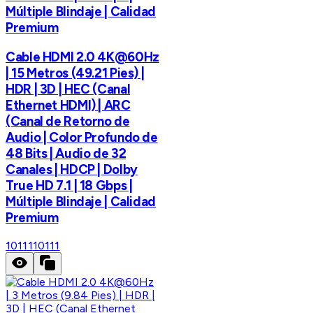
Múltiple Blindaje | Calidad
Premium
Cable HDMI 2.0 4K@60Hz
| 15 Metros (49.21 Pies) |
HDR | 3D | HEC (Canal
Ethernet HDMI) | ARC
(Canal de Retorno de
Audio | Color Profundo de
48 Bits | Audio de 32
Canales | HDCP | Dolby
True HD 7.1 | 18 Gbps |
Múltiple Blindaje | Calidad
Premium
10111
10111