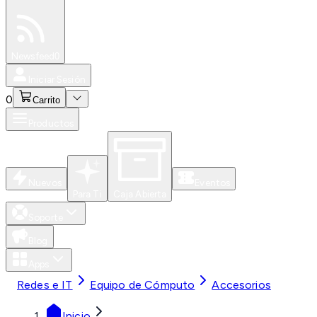
Especiales
Newsfeed
0
Iniciar Sesión
0
Carrito
Productos
Nuevos
Eventos
Para Ti
Caja Abierta
Soporte
Blog
Apps
Redes e IT
Equipo de Cómputo
Accesorios
Inicio