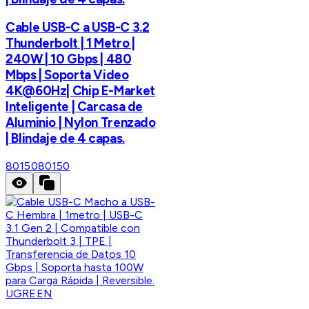
Cable USB-C a USB-C 3.2
Thunderbolt | 1 Metro |
240W | 10 Gbps | 480
Mbps | Soporta Video
4K@60Hz| Chip E-Market
Inteligente | Carcasa de
Aluminio | Nylon Trenzado
| Blindaje de 4 capas.
80150
80150
UGREEN