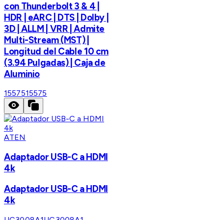
con Thunderbolt 3 & 4 |
HDR | eARC | DTS | Dolby |
3D | ALLM | VRR | Admite
Multi-Stream (MST) |
Longitud del Cable 10 cm
(3.94 Pulgadas) | Caja de
Aluminio
15575
15575
ATEN
Adaptador USB-C a HDMI
4k
Adaptador USB-C a HDMI
4k
UC3008A1
UC3008A1