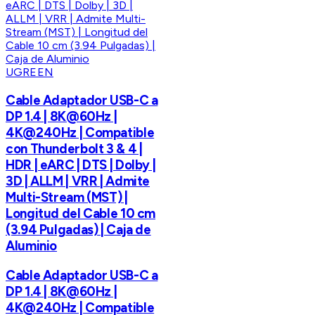
UGREEN
Cable Adaptador USB-C a
DP 1.4 | 8K@60Hz |
4K@240Hz | Compatible
con Thunderbolt 3 & 4 |
HDR | eARC | DTS | Dolby |
3D | ALLM | VRR | Admite
Multi-Stream (MST) |
Longitud del Cable 10 cm
(3.94 Pulgadas) | Caja de
Aluminio
Cable Adaptador USB-C a
DP 1.4 | 8K@60Hz |
4K@240Hz | Compatible