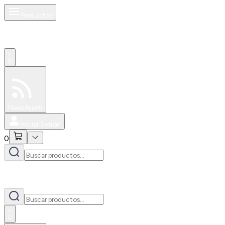
Productos
0
Especiales
Newsfeed
0
Iniciar Sesión
0
0