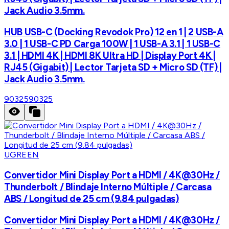
Jack Audio 3.5mm.
HUB USB-C (Docking Revodok Pro) 12 en 1 | 2 USB-A
3.0 | 1 USB-C PD Carga 100W | 1 USB-A 3.1 | 1 USB-C
3.1 | HDMI 4K | HDMI 8K Ultra HD | Display Port 4K |
RJ45 (Gigabit) | Lector Tarjeta SD + Micro SD (TF) |
Jack Audio 3.5mm.
90325
90325
UGREEN
Convertidor Mini Display Port a HDMI / 4K@30Hz /
Thunderbolt / Blindaje Interno Múltiple / Carcasa
ABS / Longitud de 25 cm (9.84 pulgadas)
Convertidor Mini Display Port a HDMI / 4K@30Hz /