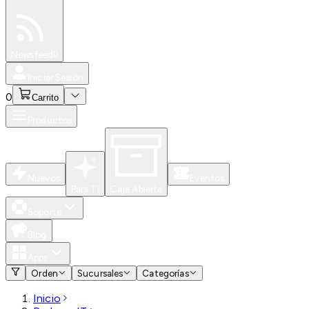
Especiales
Newsfeed
0
Iniciar Sesión
0
Carrito
Productos
Nuevos
Eventos
Para Ti
Caja Abierta
Soporte
Blog
Apps
Orden
Sucursales
Categorías
Inicio