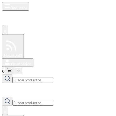
Productos
0
Especiales
Newsfeed
0
Iniciar Sesión
0
0