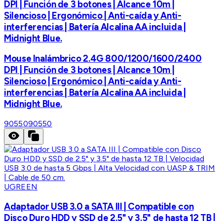
DPI | Función de 3 botones | Alcance 10m |
Silencioso | Ergonómico | Anti-caída y Anti-
interferencias | Batería Alcalina AA incluida |
Midnight Blue.
Mouse Inalámbrico 2.4G 800/1200/1600/2400
DPI | Función de 3 botones | Alcance 10m |
Silencioso | Ergonómico | Anti-caída y Anti-
interferencias | Batería Alcalina AA incluida |
Midnight Blue.
90550
90550
UGREEN
Adaptador USB 3.0 a SATA III | Compatible con
Disco Duro HDD y SSD de 2.5" y 3.5" de hasta 12 TB |