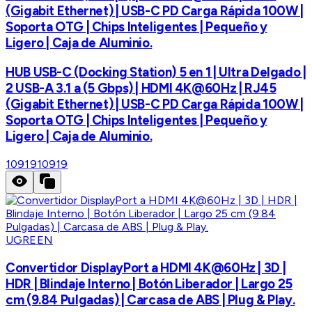
(Gigabit Ethernet) | USB-C PD Carga Rápida 100W |
Soporta OTG | Chips Inteligentes | Pequeño y
Ligero | Caja de Aluminio.
HUB USB-C (Docking Station) 5 en 1 | Ultra Delgado |
2 USB-A 3.1 a (5 Gbps) | HDMI 4K@60Hz | RJ45
(Gigabit Ethernet) | USB-C PD Carga Rápida 100W |
Soporta OTG | Chips Inteligentes | Pequeño y
Ligero | Caja de Aluminio.
10919
10919
UGREEN
Convertidor DisplayPort a HDMI 4K@60Hz | 3D |
HDR | Blindaje Interno | Botón Liberador | Largo 25
cm (9.84 Pulgadas) | Carcasa de ABS | Plug & Play.