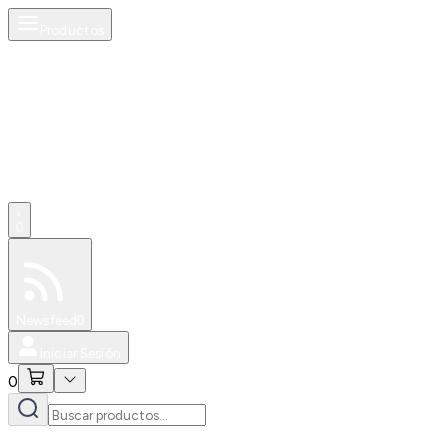
Productos
0
Especiales
Newsfeed
0
Iniciar Sesión
0