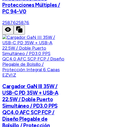
Protecciones Múltiples /
PC 94-V0
25876
25876
EZVIZ
Cargador GaN III 35W /
USB-C PD 35W + USB-A
22.5W / Doble Puerto
Simultáneo / PD3.0 PPS
QC4.0 AFC SCP FCP /
Diseño Plegable de
Bolsillo / Protección