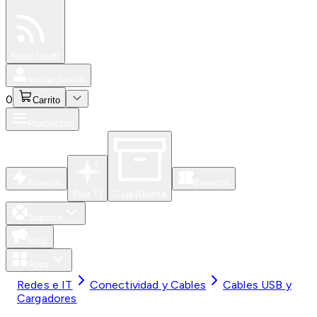
Especiales
Newsfeed
0
Iniciar Sesión
0
Carrito
Productos
Nuevos
Eventos
Para Ti
Caja Abierta
Soporte
Blog
Apps
Redes e IT
Conectividad y Cables
Cables USB y
Cargadores