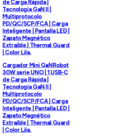
de Carga Rápida |
Tecnología GaN II |
Multiprotocolo
PD/QC/SCP/FCA | Carga
Inteligente | Pantalla LED |
Zapato Magnético
Extraíble | Thermal Guard
| Color Lila.
Cargador Mini GaNRobot
30W serie UNO | 1 USB-C
de Carga Rápida |
Tecnología GaN II |
Multiprotocolo
PD/QC/SCP/FCA | Carga
Inteligente | Pantalla LED |
Zapato Magnético
Extraíble | Thermal Guard
| Color Lila.