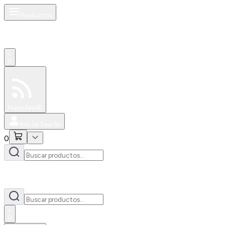
Productos
0
Especiales
Newsfeed
0
Iniciar Sesión
0
0