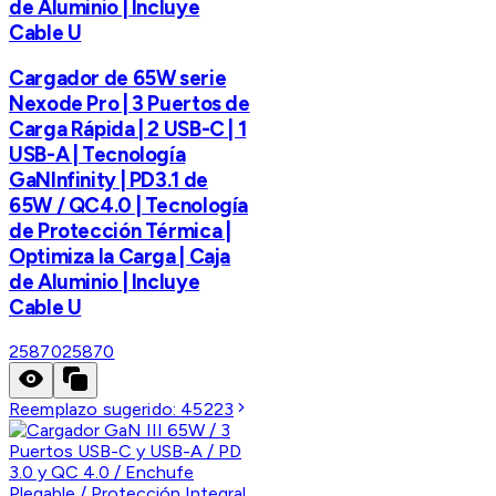
de Aluminio | Incluye
Cable U
Cargador de 65W serie
Nexode Pro | 3 Puertos de
Carga Rápida | 2 USB-C | 1
USB-A | Tecnología
GaNInfinity | PD3.1 de
65W / QC4.0 | Tecnología
de Protección Térmica |
Optimiza la Carga | Caja
de Aluminio | Incluye
Cable U
25870
25870
Reemplazo sugerido:
45223