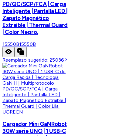
PD/QC/SCP/FCA | Carga
Inteligente | Pantalla LED |
Zapato Magnético
Extraíble | Thermal Guard
| Color Negro.
15550B
15550B
Reemplazo sugerido:
25036
UGREEN
Cargador Mini GaNRobot
30W serie UNO | 1 USB-C