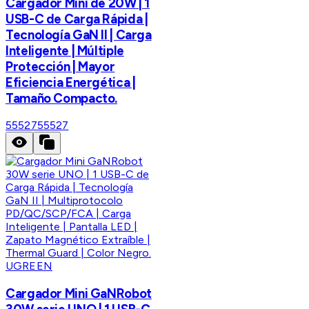
Cargador Mini de 20W | 1
USB-C de Carga Rápida |
Tecnología GaN II | Carga
Inteligente | Múltiple
Protección | Mayor
Eficiencia Energética |
Tamaño Compacto.
55527
55527
UGREEN
Cargador Mini GaNRobot