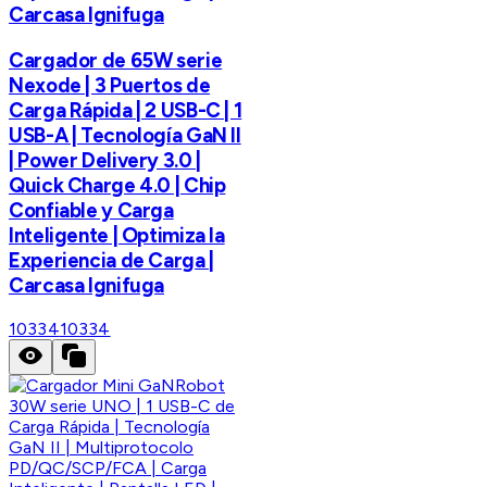
Carcasa Ignifuga
Cargador de 65W serie
Nexode | 3 Puertos de
Carga Rápida | 2 USB-C | 1
USB-A | Tecnología GaN II
| Power Delivery 3.0 |
Quick Charge 4.0 | Chip
Confiable y Carga
Inteligente | Optimiza la
Experiencia de Carga |
Carcasa Ignifuga
10334
10334