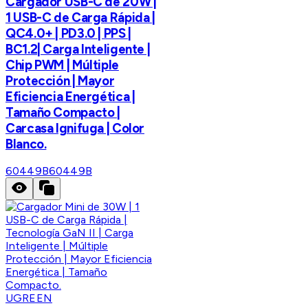
Cargador USB-C de 20W |
1 USB-C de Carga Rápida |
QC4.0+ | PD3.0 | PPS |
BC1.2| Carga Inteligente |
Chip PWM | Múltiple
Protección | Mayor
Eficiencia Energética |
Tamaño Compacto |
Carcasa Ignifuga | Color
Blanco.
60449B
60449B
UGREEN