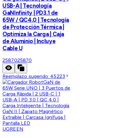
USB-A | Tecnología
GaNInfinity | PD3.1 de
65W / QC4.0 | Tecnología
de Protección Térmica |
Optimiza la Carga | Caja
de Aluminio | Incluye
Cable U
25870
25870
Reemplazo sugerido:
45223
UGREEN