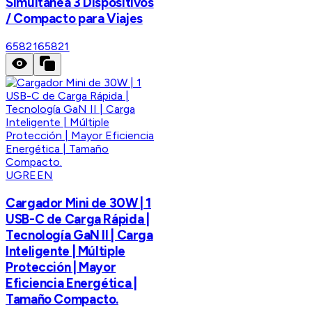
Simultánea 3 Dispositivos
/ Compacto para Viajes
65821
65821
UGREEN
Cargador Mini de 30W | 1
USB-C de Carga Rápida |
Tecnología GaN II | Carga
Inteligente | Múltiple
Protección | Mayor
Eficiencia Energética |
Tamaño Compacto.