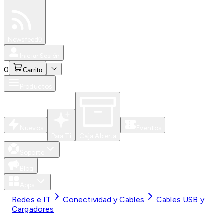
Especiales
Newsfeed
0
Iniciar Sesión
0
Carrito
Productos
Nuevos
Eventos
Para Ti
Caja Abierta
Soporte
Blog
Apps
Redes e IT
Conectividad y Cables
Cables USB y
Cargadores