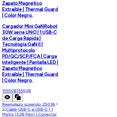
Zapato Magnético
Extraíble | Thermal Guard
| Color Negro.
Cargador Mini GaNRobot
30W serie UNO | 1 USB-C
de Carga Rápida |
Tecnología GaN II |
Multiprotocolo
PD/QC/SCP/FCA | Carga
Inteligente | Pantalla LED |
Zapato Magnético
Extraíble | Thermal Guard
| Color Negro.
15550B
15550B
Reemplazo sugerido:
25036