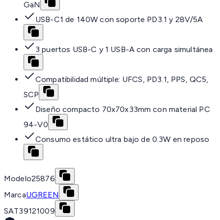
GaN
USB-C1 de 140W con soporte PD3.1 y 28V/5A
3 puertos USB-C y 1 USB-A con carga simultánea
Compatibilidad múltiple: UFCS, PD3.1, PPS, QC5,
SCP
Diseño compacto 70x70x33mm con material PC
94-V0
Consumo estático ultra bajo de 0.3W en reposo
Modelo
25876
Marca
UGREEN
SAT
39121009