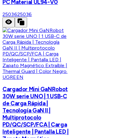
PC Material UL94-V0
25036
25036
UGREEN
Cargador Mini GaNRobot
30W serie UNO | 1 USB-C
de Carga Rápida |
Tecnología GaN II |
Multiprotocolo
PD/QC/SCP/FCA | Carga
Inteligente | Pantalla LED |