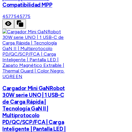
Compatibilidad MPP
45775
45775
UGREEN
Cargador Mini GaNRobot
30W serie UNO | 1 USB-C
de Carga Rápida |
Tecnología GaN II |
Multiprotocolo
PD/QC/SCP/FCA | Carga
Inteligente | Pantalla LED |