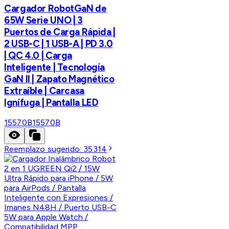
Cargador RobotGaN de
65W Serie UNO | 3
Puertos de Carga Rápida |
2 USB-C | 1 USB-A | PD 3.0
| QC 4.0 | Carga
Inteligente | Tecnología
GaN II | Zapato Magnético
Extraíble | Carcasa
Ignífuga | Pantalla LED
15570B
15570B
Reemplazo sugerido:
35314