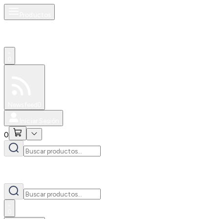
Productos
0
Especiales
Newsfeed
0
Iniciar Sesión
0
0