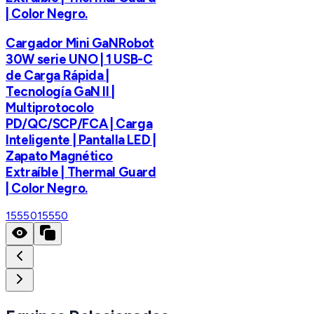
| Color Negro.
Cargador Mini GaNRobot
30W serie UNO | 1 USB-C
de Carga Rápida |
Tecnología GaN II |
Multiprotocolo
PD/QC/SCP/FCA | Carga
Inteligente | Pantalla LED |
Zapato Magnético
Extraíble | Thermal Guard
| Color Negro.
15550
15550