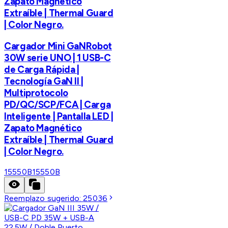
Zapato Magnético
Extraíble | Thermal Guard
| Color Negro.
Cargador Mini GaNRobot
30W serie UNO | 1 USB-C
de Carga Rápida |
Tecnología GaN II |
Multiprotocolo
PD/QC/SCP/FCA | Carga
Inteligente | Pantalla LED |
Zapato Magnético
Extraíble | Thermal Guard
| Color Negro.
15550B
15550B
Reemplazo sugerido:
25036