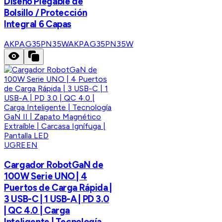
Diseño Plegable de
Bolsillo / Protección
Integral 6 Capas
AKPAG35PN35W
AKPAG35PN35W
UGREEN
Cargador RobotGaN de
100W Serie UNO | 4
Puertos de Carga Rápida |
3 USB-C | 1 USB-A | PD 3.0
| QC 4.0 | Carga
Inteligente | Tecnología