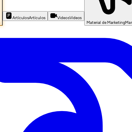
Artículos
Artículos
Videos
Videos
s
Material de Marketing
Mar