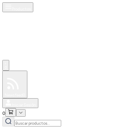
Productos
0
Especiales
Newsfeed
0
Iniciar Sesión
0