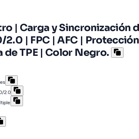
ro | Carga y Sincronización 
/2.0 | FPC | AFC | Protección
a de TPE | Color Negro.
nes
0/2.0
tiple