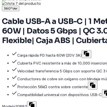
360°
Ver
Cable USB-A a USB-C | 1 Met
60W | Datos 5 Gbps | QC 3.0
Flexible| Caja ABS | Cubiert
Carga rápida PD hasta 60W (20V 3A)
Cubierta PVC resistente a más de 10,000 insercio
Velocidad transferencia 5 Gbps con soporte QC 3.
Conductores de cobre sin oxígeno con blindaje múl
Protección 56kΩ contra sobre corriente
Compatibilidad universal con dispositivos USB-C
Modelo
20882