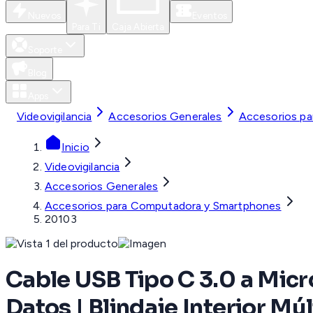
Nuevos
Eventos
Para Ti
Caja Abierta
Soporte
Blog
Apps
Videovigilancia
Accesorios Generales
Accesorios p
Inicio
Videovigilancia
Accesorios Generales
Accesorios para Computadora y Smartphones
20103
Cable USB Tipo C 3.0 a Micro
Datos | Blindaje Interior Mú