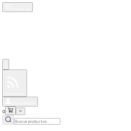
Productos
0
Especiales
Newsfeed
0
Iniciar Sesión
0