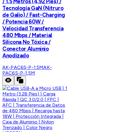
/ 1.5 Metros (4.92 Pies) /
Tecnología GaN (Nitruro
de Galio) / Fast-Charging
/ Potencia 60W /
Velocidad Transferencia
480 Mbps / Material
Silicona No Tóxica /
Conector Aluminio
Anodizado
AK-PAC6S-P-1.5M
AK-
PAC6S-P-1.5M