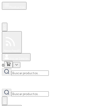
Productos
0
Especiales
Newsfeed
0
Iniciar Sesión
0
0