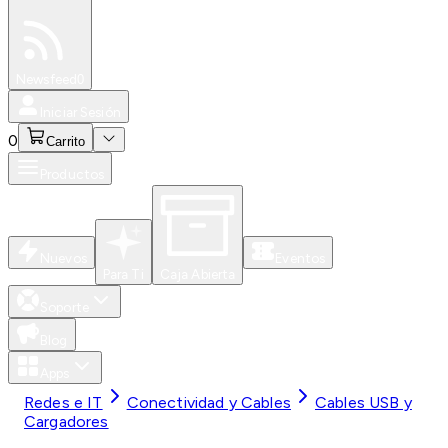
Especiales
Newsfeed
0
Iniciar Sesión
0
Carrito
Productos
Nuevos
Eventos
Para Ti
Caja Abierta
Soporte
Blog
Apps
Redes e IT
Conectividad y Cables
Cables USB y
Cargadores