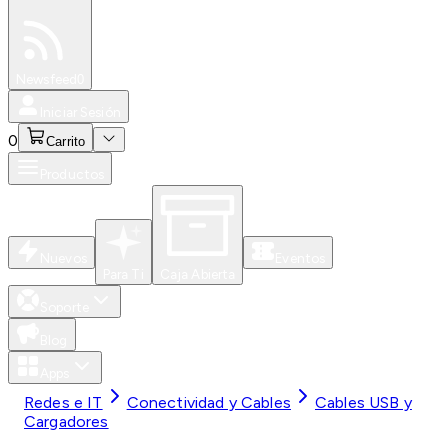
Especiales
Newsfeed
0
Iniciar Sesión
0
Carrito
Productos
Nuevos
Eventos
Para Ti
Caja Abierta
Soporte
Blog
Apps
Redes e IT
Conectividad y Cables
Cables USB y
Cargadores