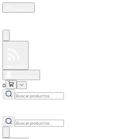
Productos
0
Especiales
Newsfeed
0
Iniciar Sesión
0
0