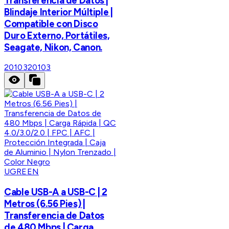
Transferencia de Datos |
Blindaje Interior Múltiple |
Compatible con Disco
Duro Externo, Portátiles,
Seagate, Nikon, Canon.
20103
20103
UGREEN
Cable USB-A a USB-C | 2
Metros (6.56 Pies) |
Transferencia de Datos
de 480 Mbps | Carga