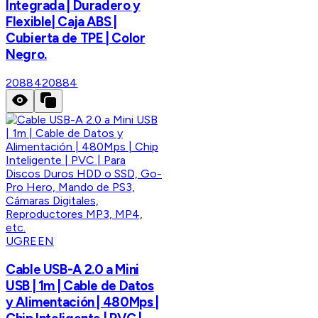
Integrada | Duradero y
Flexible| Caja ABS |
Cubierta de TPE | Color
Negro.
20884
20884
UGREEN
Cable USB-A 2.0 a Mini
USB | 1m | Cable de Datos
y Alimentación | 480Mps |