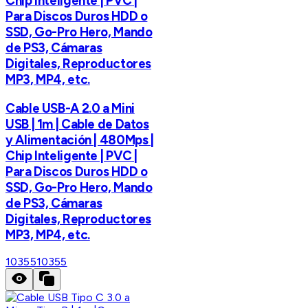
Chip Inteligente | PVC |
Para Discos Duros HDD o
SSD, Go-Pro Hero, Mando
de PS3, Cámaras
Digitales, Reproductores
MP3, MP4, etc.
Cable USB-A 2.0 a Mini
USB | 1m | Cable de Datos
y Alimentación | 480Mps |
Chip Inteligente | PVC |
Para Discos Duros HDD o
SSD, Go-Pro Hero, Mando
de PS3, Cámaras
Digitales, Reproductores
MP3, MP4, etc.
10355
10355