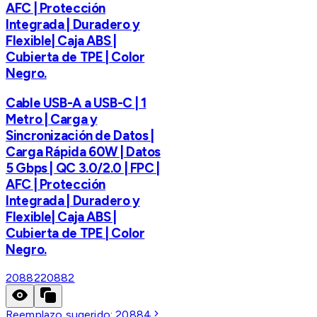
AFC | Protección
Integrada | Duradero y
Flexible| Caja ABS |
Cubierta de TPE | Color
Negro.
Cable USB-A a USB-C | 1
Metro | Carga y
Sincronización de Datos |
Carga Rápida 60W | Datos
5 Gbps | QC 3.0/2.0 | FPC |
AFC | Protección
Integrada | Duradero y
Flexible| Caja ABS |
Cubierta de TPE | Color
Negro.
20882
20882
Reemplazo sugerido:
20884