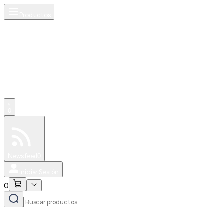
Productos
0
Especiales
Newsfeed
0
Iniciar Sesión
0