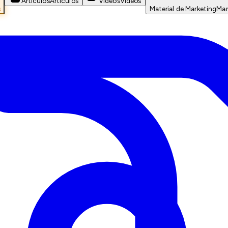
Artículos
Artículos
Videos
Videos
s
Material de Marketing
Mar