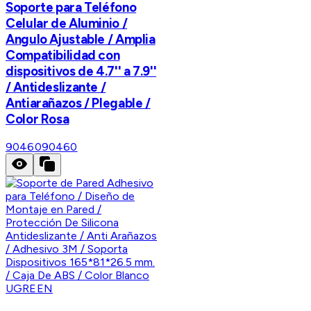
Soporte para Teléfono
Celular de Aluminio /
Angulo Ajustable / Amplia
Compatibilidad con
dispositivos de 4.7'' a 7.9''
/ Antideslizante /
Antiarañazos / Plegable /
Color Rosa
90460
90460
UGREEN