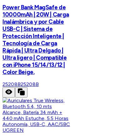
Power Bank MagSafe de
10000mAh | 20W | Carga
Inalámbrica y por Cable
USB-C | Sistema de
Protección Inteligente |
Tecnología de Carga
Rápida | Ultra Delgado |
Ultra ligero | Compatible
con iPhone 15/14/13/12 |
Color Beige.
25208B
25208B
UGREEN