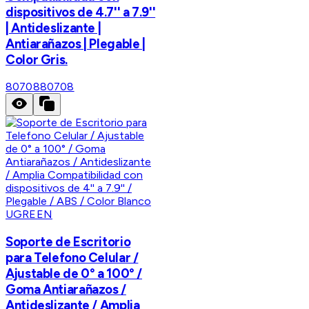
dispositivos de 4.7'' a 7.9''
| Antideslizante |
Antiarañazos | Plegable |
Color Gris.
80708
80708
UGREEN
Soporte de Escritorio
para Telefono Celular /
Ajustable de 0° a 100° /
Goma Antiarañazos /
Antideslizante / Amplia