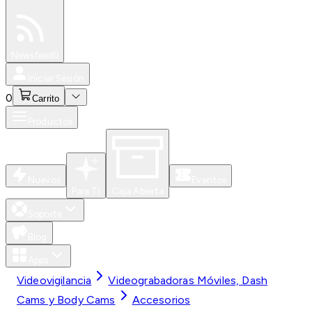
Especiales
Newsfeed
0
Iniciar Sesión
0
Carrito
Productos
Nuevos
Eventos
Para Ti
Caja Abierta
Soporte
Blog
Apps
Videovigilancia
Videograbadoras Móviles, Dash
Cams y Body Cams
Accesorios