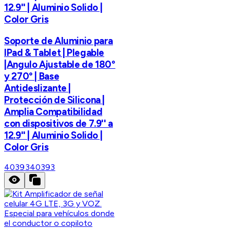
12.9'' | Aluminio Solido |
Color Gris
Soporte de Aluminio para
IPad & Tablet | Plegable
|Angulo Ajustable de 180°
y 270° | Base
Antideslizante |
Protección de Silicona |
Amplia Compatibilidad
con dispositivos de 7.9'' a
12.9'' | Aluminio Solido |
Color Gris
40393
40393