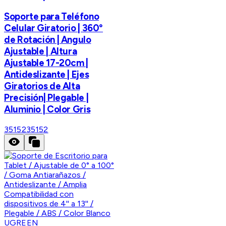
Soporte para Teléfono
Celular Giratorio | 360°
de Rotación | Angulo
Ajustable | Altura
Ajustable 17-20cm |
Antideslizante | Ejes
Giratorios de Alta
Precisión| Plegable |
Aluminio | Color Gris
35152
35152
UGREEN