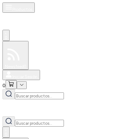
Productos
0
Especiales
Newsfeed
0
Iniciar Sesión
0
0