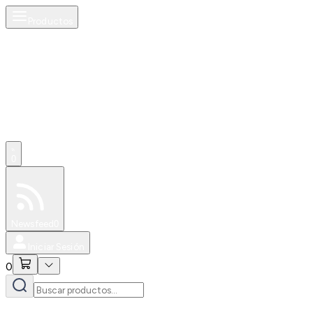
Productos
0
Especiales
Newsfeed
0
Iniciar Sesión
0