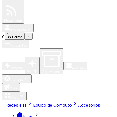
Especiales
Newsfeed
0
Iniciar Sesión
0
Carrito
Productos
Nuevos
Eventos
Para Ti
Caja Abierta
Soporte
Blog
Apps
Redes e IT
Equipo de Cómputo
Accesorios
Inicio