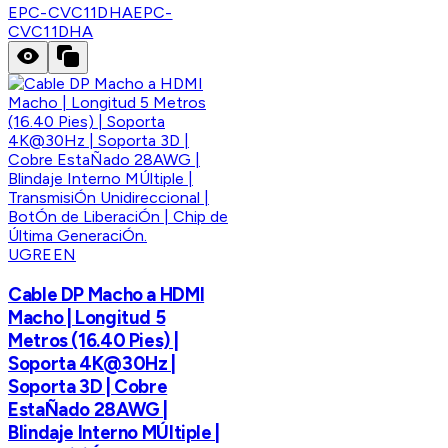
EPC-CVC11DHA
EPC-
CVC11DHA
UGREEN
Cable DP Macho a HDMI
Macho | Longitud 5
Metros (16.40 Pies) |
Soporta 4K@30Hz |
Soporta 3D | Cobre
EstaÑado 28AWG |
Blindaje Interno MÚltiple |