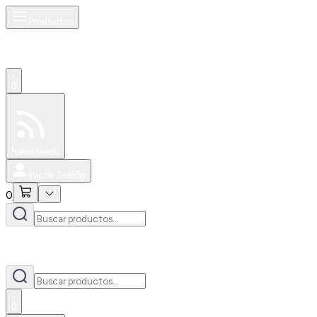
Productos
0
Especiales
Newsfeed
0
Iniciar Sesión
0
0