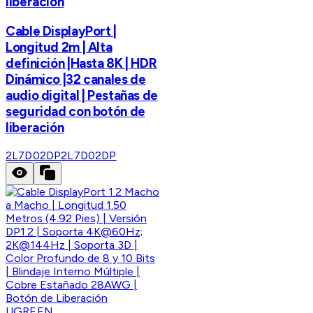
liberación
Cable DisplayPort |
Longitud 2m | Alta
definición |Hasta 8K | HDR
Dinámico |32 canales de
audio digital | Pestañas de
seguridad con botón de
liberación
2L7D02DP
2L7D02DP
UGREEN