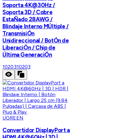
Soporta 4K@30Hz /
Soporta 3D / Cobre
EstaÑado 28AWG /
Blindaje Interno MÚltiple /
TransmisiÓn
Unidireccional / BotÓn de
LiberaciÓn / Chip de
Última GeneraciÓn
10203
10203
UGREEN
Convertidor DisplayPort a
HDMI 4K@60Hz | 3D |