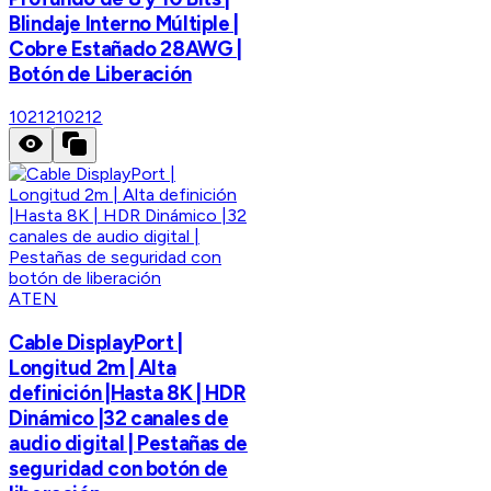
Blindaje Interno Múltiple |
Cobre Estañado 28AWG |
Botón de Liberación
10212
10212
ATEN
Cable DisplayPort |
Longitud 2m | Alta
definición |Hasta 8K | HDR
Dinámico |32 canales de
audio digital | Pestañas de
seguridad con botón de