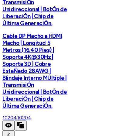
TransmisiÓn
Unidireccional | BotÓn de
LiberaciÓn | Chip de
Última GeneraciÓn.
Cable DP Macho a HDMI
Macho | Longitud 5
Metros (16.40 Pies) |
Soporta 4K@30Hz |
Soporta 3D | Cobre
EstaÑado 28AWG |
Blindaje Interno MÚltiple |
TransmisiÓn
Unidireccional | BotÓn de
LiberaciÓn | Chip de
Última GeneraciÓn.
10204
10204