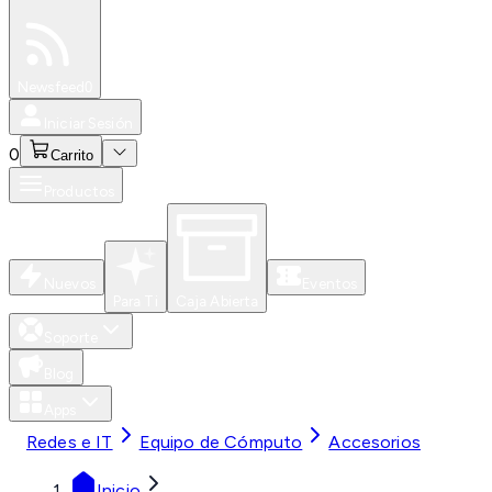
Especiales
Newsfeed
0
Iniciar Sesión
0
Carrito
Productos
Nuevos
Eventos
Para Ti
Caja Abierta
Soporte
Blog
Apps
Redes e IT
Equipo de Cómputo
Accesorios
Inicio