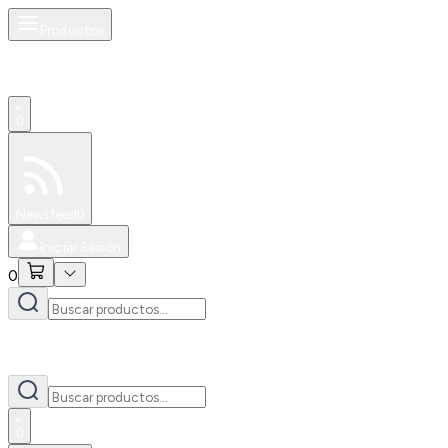
Productos
0
Especiales
Newsfeed
0
Iniciar Sesión
0
0