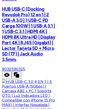
HUB USB-C (Docking
Revodok Pro) 12 en 1 | 2
USB-A 3.0 | 1 USB-C PD
Carga 100W | 1 USB-A 3.1 |
1 USB-C 3.1 | HDMI 4K |
HDMI 8K Ultra HD | Display
Port 4K | RJ45 (Gigabit) |
Lector Tarjeta SD + Micro
SD (TF) | Jack Audio
3.5mm.
90325
90325