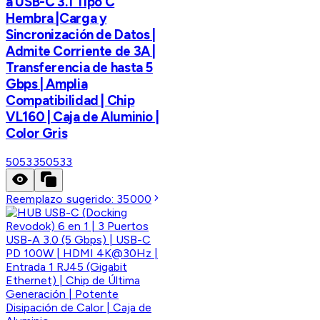
a USB-C 3.1 Tipo C
Hembra |Carga y
Sincronización de Datos |
Admite Corriente de 3A |
Transferencia de hasta 5
Gbps | Amplia
Compatibilidad | Chip
VL160 | Caja de Aluminio |
Color Gris
50533
50533
Reemplazo sugerido:
35000