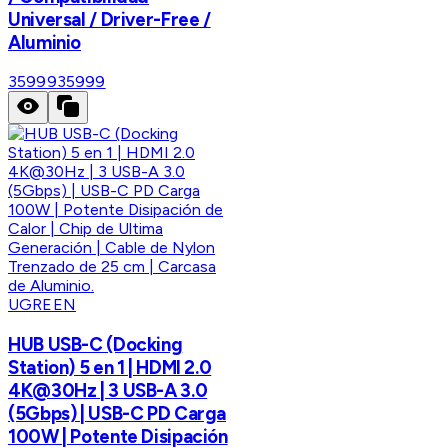
Universal / Driver-Free /
Aluminio
35999
35999
UGREEN
HUB USB-C (Docking
Station) 5 en 1 | HDMI 2.0
4K@30Hz | 3 USB-A 3.0
(5Gbps) | USB-C PD Carga
100W | Potente Disipación