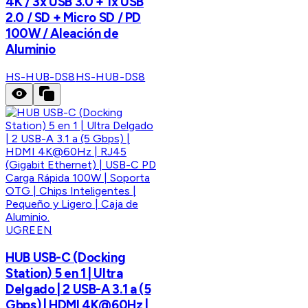
4K / 3x USB 3.0 + 1x USB
2.0 / SD + Micro SD / PD
100W / Aleación de
Aluminio
HS-HUB-DS8
HS-HUB-DS8
UGREEN
HUB USB-C (Docking
Station) 5 en 1 | Ultra
Delgado | 2 USB-A 3.1 a (5
Gbps) | HDMI 4K@60Hz |