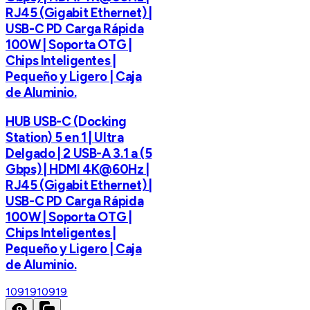
RJ45 (Gigabit Ethernet) |
USB-C PD Carga Rápida
100W | Soporta OTG |
Chips Inteligentes |
Pequeño y Ligero | Caja
de Aluminio.
HUB USB-C (Docking
Station) 5 en 1 | Ultra
Delgado | 2 USB-A 3.1 a (5
Gbps) | HDMI 4K@60Hz |
RJ45 (Gigabit Ethernet) |
USB-C PD Carga Rápida
100W | Soporta OTG |
Chips Inteligentes |
Pequeño y Ligero | Caja
de Aluminio.
10919
10919