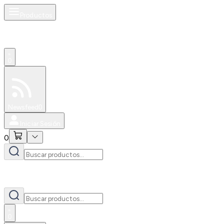
Productos
0
Especiales
Newsfeed
0
Iniciar Sesión
0
0