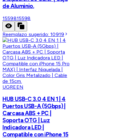
de Aluminio.
15598
15598
Reemplazo sugerido:
10919
UGREEN
HUB USB-C 3.0 4 EN 1 | 4
Puertos USB-A (5Gbps) |
Carcasa ABS + PC |
Soporta OTG | Luz
Indicadora LED |
Compatible con iPhone 15