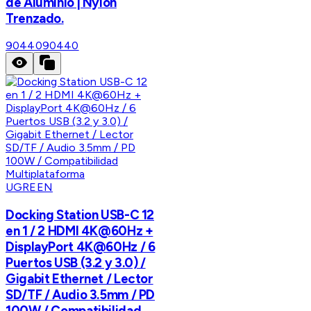
de Aluminio | Nylon
Trenzado.
90440
90440
UGREEN
Docking Station USB-C 12
en 1 / 2 HDMI 4K@60Hz +
DisplayPort 4K@60Hz / 6
Puertos USB (3.2 y 3.0) /
Gigabit Ethernet / Lector
SD/TF / Audio 3.5mm / PD
100W / Compatibilidad