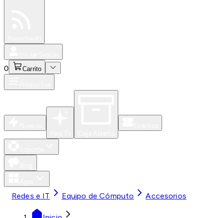
Especiales
Newsfeed
0
Iniciar Sesión
0
Carrito
Productos
Nuevos
Eventos
Para Ti
Caja Abierta
Soporte
Blog
Apps
Redes e IT
Equipo de Cómputo
Accesorios
Inicio