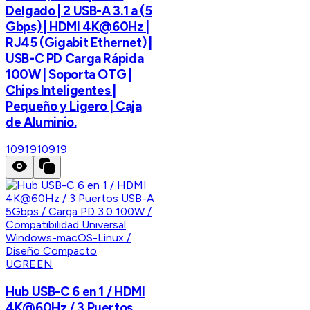
Delgado | 2 USB-A 3.1 a (5
Gbps) | HDMI 4K@60Hz |
RJ45 (Gigabit Ethernet) |
USB-C PD Carga Rápida
100W | Soporta OTG |
Chips Inteligentes |
Pequeño y Ligero | Caja
de Aluminio.
10919
10919
UGREEN
Hub USB-C 6 en 1 / HDMI
4K@60Hz / 3 Puertos