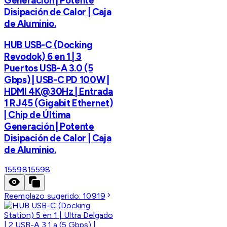
Generación | Potente
Disipación de Calor | Caja
de Aluminio.
HUB USB-C (Docking
Revodok) 6 en 1 | 3
Puertos USB-A 3.0 (5
Gbps) | USB-C PD 100W |
HDMI 4K@30Hz | Entrada
1 RJ45 (Gigabit Ethernet)
| Chip de Última
Generación | Potente
Disipación de Calor | Caja
de Aluminio.
15598
15598
Reemplazo sugerido:
10919