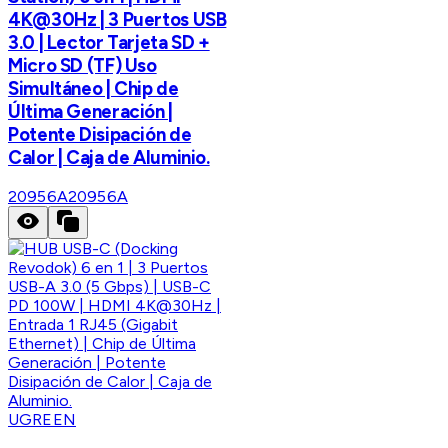
4K@30Hz | 3 Puertos USB
3.0 | Lector Tarjeta SD +
Micro SD (TF) Uso
Simultáneo | Chip de
Última Generación |
Potente Disipación de
Calor | Caja de Aluminio.
20956A
20956A
UGREEN