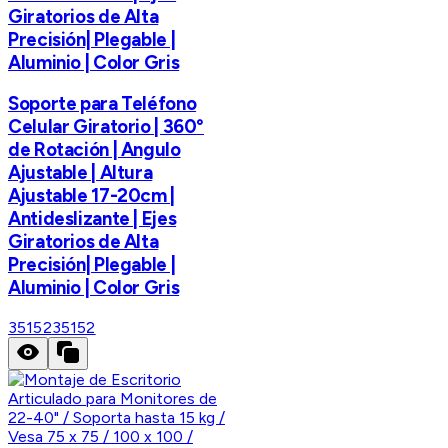
Giratorios de Alta
Precisión| Plegable |
Aluminio | Color Gris
Soporte para Teléfono
Celular Giratorio | 360°
de Rotación | Angulo
Ajustable | Altura
Ajustable 17-20cm |
Antideslizante | Ejes
Giratorios de Alta
Precisión| Plegable |
Aluminio | Color Gris
35152
35152