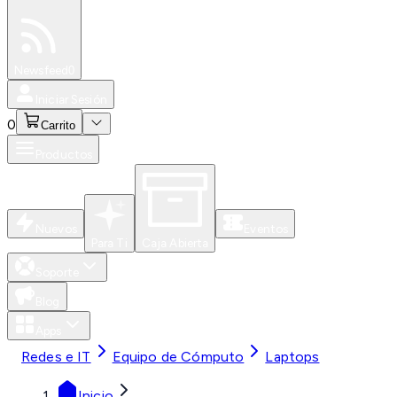
Especiales
Newsfeed
0
Iniciar Sesión
0
Carrito
Productos
Nuevos
Eventos
Para Ti
Caja Abierta
Soporte
Blog
Apps
Redes e IT
Equipo de Cómputo
Laptops
Inicio