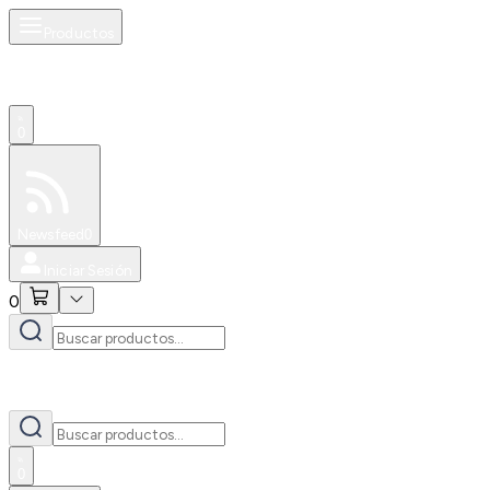
Productos
0
Especiales
Newsfeed
0
Iniciar Sesión
0
0