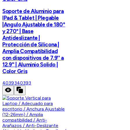
Soporte de Aluminio para
IPad & Tablet | Plegable
|Angulo Ajustable de 180°
y 270° | Base
Antideslizante |
Protección de Silicona |
Amplia Compatibilidad
con dispositivos de 7.9'' a
12.9'' | Aluminio Solido |
Color Gris
40393
40393