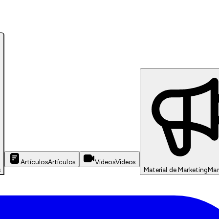
Artículos
Artículos
Videos
Videos
s
Material de Marketing
Mar