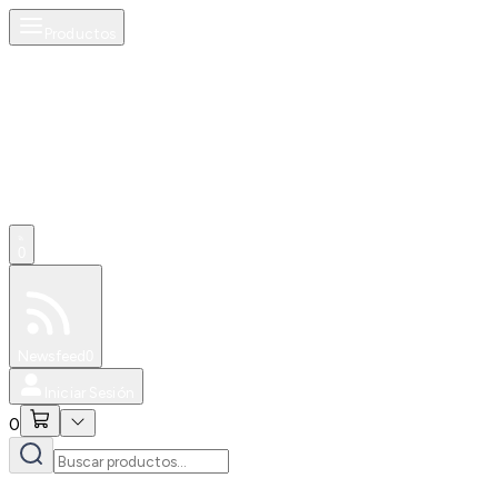
Productos
0
Especiales
Newsfeed
0
Iniciar Sesión
0