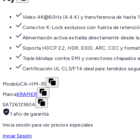
Video 4K@60Hz (4:4:4) y transferencia de hasta 1
Conector K-Lock exclusivo con fuerza de retención
Alimentación activa extraída directamente desde l
Soporta HDCP 2.2, HDR, EDID, ARC, CEC y formatos
Triple blindaje contra EMI y conectores chapados 
Certificación UL CL3/FT4 ideal para tendidos segu
Modelo
CA-HM-35
Marca
KRAMER
SAT
26121604
1 año de garantía
Inicia sesión para ver precios especiales
Iniciar Sesión