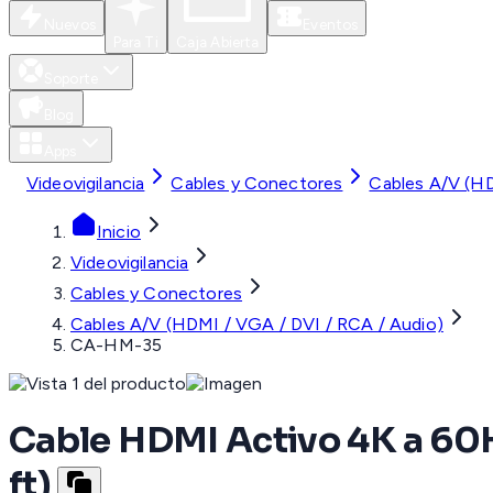
Nuevos
Eventos
Para Ti
Caja Abierta
Soporte
Blog
Apps
Videovigilancia
Cables y Conectores
Cables A/V (HD
Inicio
Videovigilancia
Cables y Conectores
Cables A/V (HDMI / VGA / DVI / RCA / Audio)
CA-HM-35
Cable HDMI Activo 4K a 60Hz
ft)