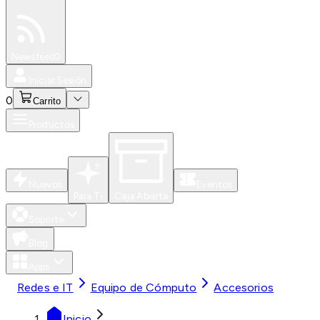
Especiales
Newsfeed
0
Iniciar Sesión
0
Carrito
Productos
Nuevos
Eventos
Para Ti
Caja Abierta
Soporte
Blog
Apps
Redes e IT
Equipo de Cómputo
Accesorios
Inicio