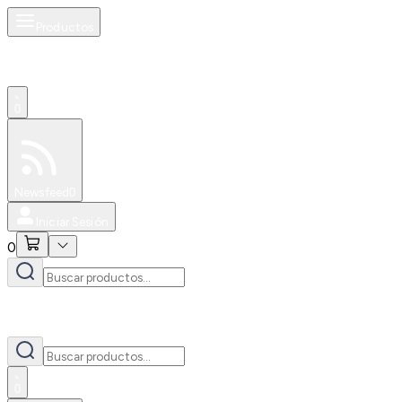
Productos
0
Especiales
Newsfeed
0
Iniciar Sesión
0
0