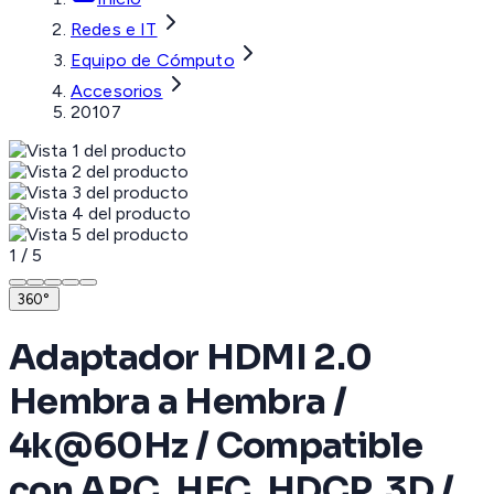
Redes e IT
Equipo de Cómputo
Accesorios
20107
1
/
5
360°
Adaptador HDMI 2.0
Hembra a Hembra /
4k@60Hz / Compatible
con ARC, HEC, HDCP, 3D /