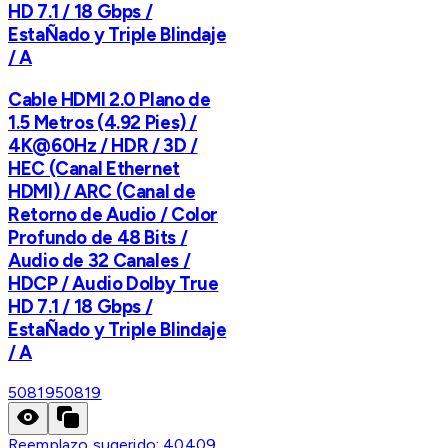
HD 7.1 / 18 Gbps /
EstaÑado y Triple Blindaje
/ A
Cable HDMI 2.0 Plano de
1.5 Metros (4.92 Pies) /
4K@60Hz / HDR / 3D /
HEC (Canal Ethernet
HDMI) / ARC (Canal de
Retorno de Audio / Color
Profundo de 48 Bits /
Audio de 32 Canales /
HDCP / Audio Dolby True
HD 7.1 / 18 Gbps /
EstaÑado y Triple Blindaje
/ A
50819
50819
Reemplazo sugerido:
40409