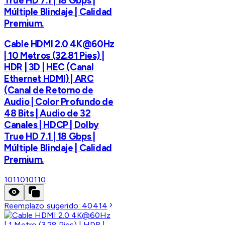
True HD 7.1 | 18 Gbps |
Múltiple Blindaje | Calidad
Premium.
Cable HDMI 2.0 4K@60Hz
| 10 Metros (32.81 Pies) |
HDR | 3D | HEC (Canal
Ethernet HDMI) | ARC
(Canal de Retorno de
Audio | Color Profundo de
48 Bits | Audio de 32
Canales | HDCP | Dolby
True HD 7.1 | 18 Gbps |
Múltiple Blindaje | Calidad
Premium.
10110
10110
Reemplazo sugerido:
40414