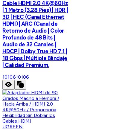
Cable HDMI 2.0 4K@60Hz
| 1 Metro (3.28 Pies) | HDR |
3D | HEC (Canal Ethernet
HDMI) | ARC (Canal de
Retorno de Audio | Color
Profundo de 48 Bits |
Audio de 32 Canales |
HDCP | Dolby True HD 7.1 |
18 Gbps | Múltiple Blindaje
| Calidad Premium.
10106
10106
UGREEN