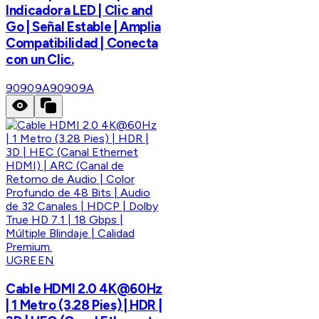
Indicadora LED | Clic and
Go | Señal Estable | Amplia
Compatibilidad | Conecta
con un Clic.
90909A
90909A
UGREEN
Cable HDMI 2.0 4K@60Hz
| 1 Metro (3.28 Pies) | HDR |