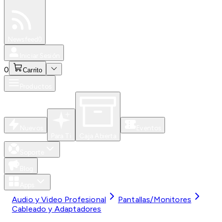
Especiales
Newsfeed
0
Iniciar Sesión
0
Carrito
Productos
Nuevos
Eventos
Para Ti
Caja Abierta
Soporte
Blog
Apps
Audio y Video Profesional
Pantallas/Monitores
Cableado y Adaptadores