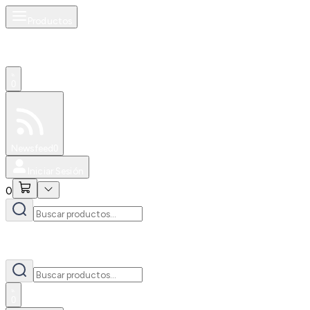
Productos
0
Especiales
Newsfeed
0
Iniciar Sesión
0
0