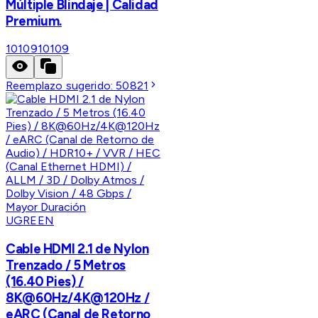
Múltiple Blindaje | Calidad
Premium.
10109
10109
Reemplazo sugerido:
50821
UGREEN
Cable HDMI 2.1 de Nylon
Trenzado / 5 Metros
(16.40 Pies) /
8K@60Hz/4K@120Hz /
eARC (Canal de Retorno