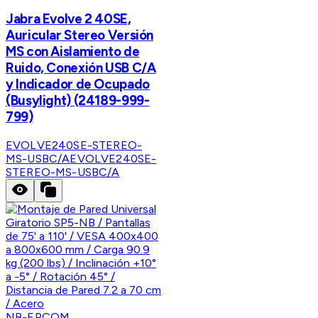
Jabra Evolve 2 40SE,
Auricular Stereo Versión
MS con Aislamiento de
Ruido, Conexión USB C/A
y Indicador de Ocupado
(Busylight) (24189-999-
799)
EVOLVE240SE-STEREO-
MS-USBC/A
EVOLVE240SE-
STEREO-MS-USBC/A
NB-EPCOM