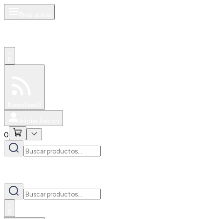
Productos
0
Especiales
Newsfeed
0
Iniciar Sesión
0
0