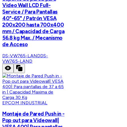
Video Wall LCD Full-
Service / Para Pantallas
40"-65" / Patrón VESA
200x200 hasta 700x400
mm / Capacidad de Carga
56.8 kg Max. / Mecanismo
de Acceso
DS-VW765-LAND
DS-
VW765-LAND
EPCOM INDUSTRIAL
Montaje de Pared Push in -
Pop out para Videowall|
VESA 400| Para pantallas