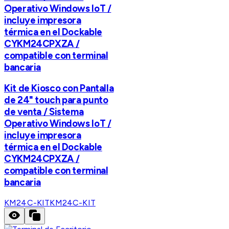
Operativo Windows IoT /
incluye impresora
térmica en el Dockable
CYKM24CPXZA /
compatible con terminal
bancaria
Kit de Kiosco con Pantalla
de 24" touch para punto
de venta / Sistema
Operativo Windows IoT /
incluye impresora
térmica en el Dockable
CYKM24CPXZA /
compatible con terminal
bancaria
KM24C-KIT
KM24C-KIT