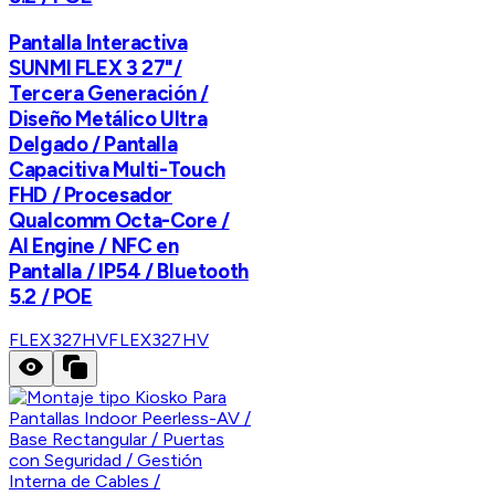
Pantalla Interactiva
SUNMI FLEX 3 27"/
Tercera Generación /
Diseño Metálico Ultra
Delgado / Pantalla
Capacitiva Multi-Touch
FHD / Procesador
Qualcomm Octa-Core /
AI Engine / NFC en
Pantalla / IP54 / Bluetooth
5.2 / POE
FLEX327HV
FLEX327HV