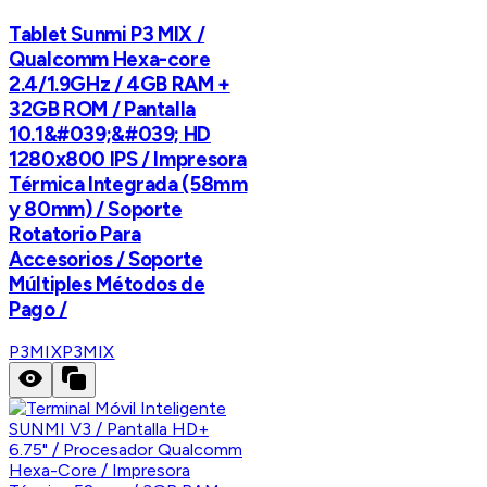
Tablet Sunmi P3 MIX /
Qualcomm Hexa-core
2.4/1.9GHz / 4GB RAM +
32GB ROM / Pantalla
10.1&#039;&#039; HD
1280x800 IPS / Impresora
Térmica Integrada (58mm
y 80mm) / Soporte
Rotatorio Para
Accesorios / Soporte
Múltiples Métodos de
Pago /
P3MIX
P3MIX