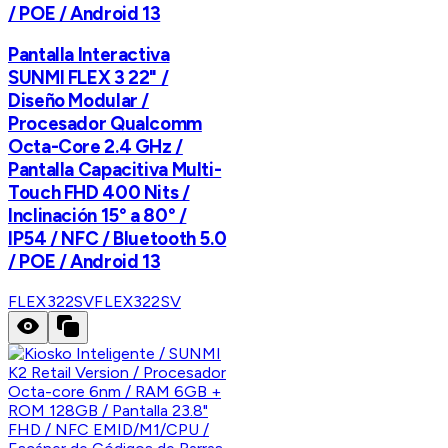
/ POE / Android 13
Pantalla Interactiva
SUNMI FLEX 3 22" /
Diseño Modular /
Procesador Qualcomm
Octa-Core 2.4 GHz /
Pantalla Capacitiva Multi-
Touch FHD 400 Nits /
Inclinación 15° a 80° /
IP54 / NFC / Bluetooth 5.0
/ POE / Android 13
FLEX322SV
FLEX322SV