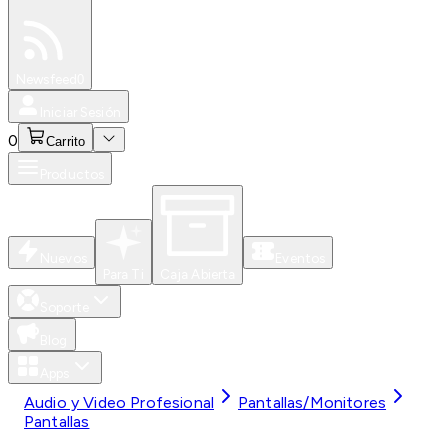
Especiales
Newsfeed
0
Iniciar Sesión
0
Carrito
Productos
Nuevos
Eventos
Para Ti
Caja Abierta
Soporte
Blog
Apps
Audio y Video Profesional
Pantallas/Monitores
Pantallas