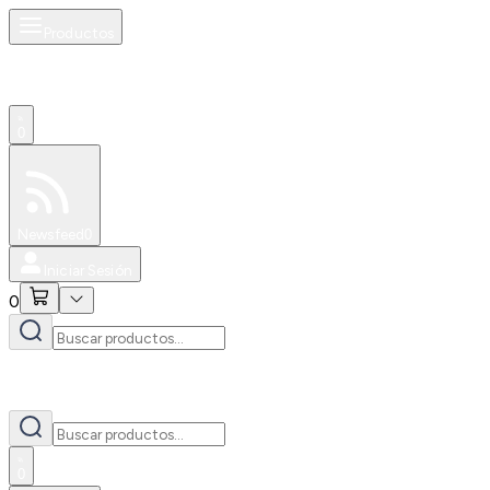
Productos
0
Especiales
Newsfeed
0
Iniciar Sesión
0
0