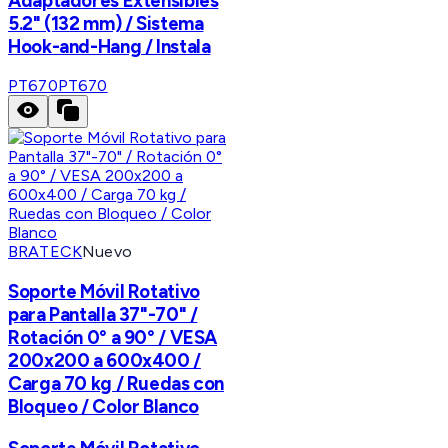
Adaptadores Extensibles
5.2" (132 mm) / Sistema
Hook-and-Hang / Instala
PT670
PT670
BRATECK
Nuevo
Soporte Móvil Rotativo
para Pantalla 37"-70" /
Rotación 0° a 90° / VESA
200x200 a 600x400 /
Carga 70 kg / Ruedas con
Bloqueo / Color Blanco