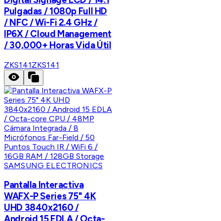
Pulgadas / 1080p Full HD
/ NFC / Wi-Fi 2.4 GHz /
IP6X / Cloud Management
/ 30,000+ Horas Vida Útil
ZKS141
ZKS141
SAMSUNG ELECTRONICS
Pantalla Interactiva
WAFX-P Series 75" 4K
UHD 3840x2160 /
Android 15 EDLA / Octa-