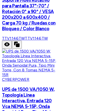
Soporte Móvil Rotativo
para Pantalla 37"-70" /
Rotación 0° a 90° / VESA
200x200 a 600x400 /
Carga 70 kg / Ruedas con
Bloqueo / Color Blanco
TTV1146TW
TTV1146TW
CYBERPOWER
UPS de 1500 VA/1050 W,
Topología Línea
Interactiva, Entrada 120
Vca NEMA 5-15P, Onda