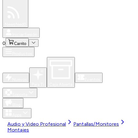
Especiales
Newsfeed
0
Iniciar Sesión
0
Carrito
Productos
Nuevos
Eventos
Para Ti
Caja Abierta
Soporte
Blog
Apps
Audio y Video Profesional
Pantallas/Monitores
Montajes