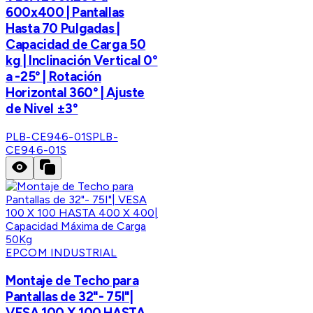
600x400 | Pantallas
Hasta 70 Pulgadas |
Capacidad de Carga 50
kg | Inclinación Vertical 0°
a -25° | Rotación
Horizontal 360° | Ajuste
de Nivel ±3°
PLB-CE946-01S
PLB-
CE946-01S
EPCOM INDUSTRIAL
Montaje de Techo para
Pantallas de 32"- 75I"|
VESA 100 X 100 HASTA