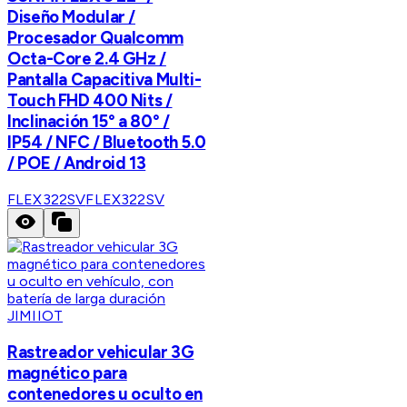
Diseño Modular /
Procesador Qualcomm
Octa-Core 2.4 GHz /
Pantalla Capacitiva Multi-
Touch FHD 400 Nits /
Inclinación 15° a 80° /
IP54 / NFC / Bluetooth 5.0
/ POE / Android 13
FLEX322SV
FLEX322SV
JIMIIOT
Rastreador vehicular 3G
magnético para
contenedores u oculto en