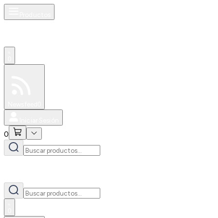
Productos
0
Especiales
Newsfeed
0
Iniciar Sesión
0
0