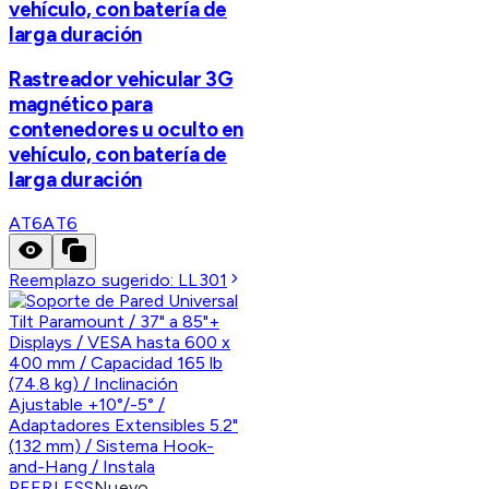
vehículo, con batería de
larga duración
Rastreador vehicular 3G
magnético para
contenedores u oculto en
vehículo, con batería de
larga duración
AT6
AT6
Reemplazo sugerido:
LL301
PEERLESS
Nuevo