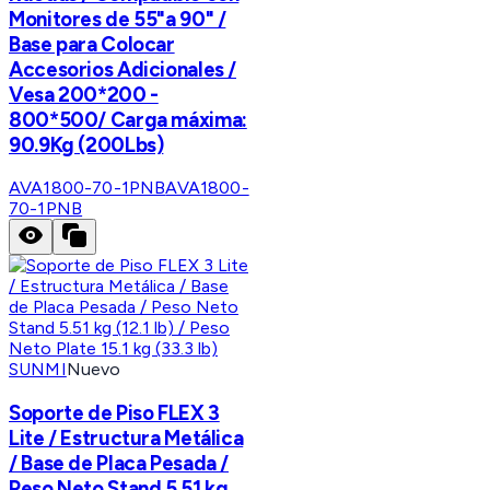
Monitores de 55"a 90" /
Base para Colocar
Accesorios Adicionales /
Vesa 200*200 -
800*500/ Carga máxima:
90.9Kg (200Lbs)
AVA1800-70-1PNB
AVA1800-
70-1PNB
SUNMI
Nuevo
Soporte de Piso FLEX 3
Lite / Estructura Metálica
/ Base de Placa Pesada /
Peso Neto Stand 5.51 kg