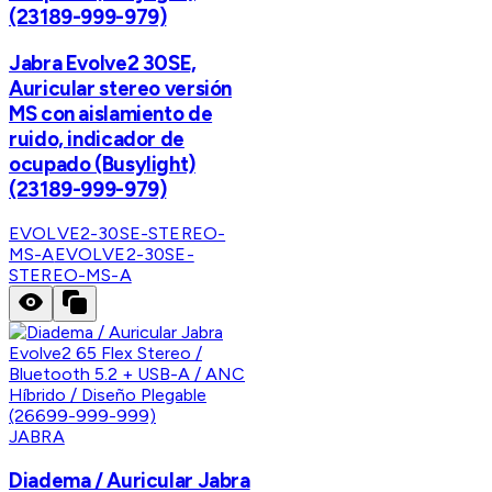
(23189-999-979)
Jabra Evolve2 30SE,
Auricular stereo versión
MS con aislamiento de
ruido, indicador de
ocupado (Busylight)
(23189-999-979)
EVOLVE2-30SE-STEREO-
MS-A
EVOLVE2-30SE-
STEREO-MS-A
JABRA
Diadema / Auricular Jabra