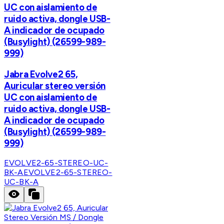
UC con aislamiento de
ruido activa, dongle USB-
A indicador de ocupado
(Busylight) (26599-989-
999)
Jabra Evolve2 65,
Auricular stereo versión
UC con aislamiento de
ruido activa, dongle USB-
A indicador de ocupado
(Busylight) (26599-989-
999)
EVOLVE2-65-STEREO-UC-
BK-A
EVOLVE2-65-STEREO-
UC-BK-A