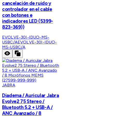
cancelación de ruido y
controlador en el cable
con botones e
indicadores LED (5399-
823-369))
EVOLVE-30I-IDUO-MS-
USBC/A
EVOLVE-30I-IDUO-
MS-USBC/A
JABRA
Diadema / Auricular Jabra
Evolve2 75 Stereo /
Bluetooth 5.2 + USB-A /
ANC Avanzado / 8