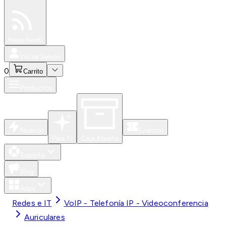
Especiales
Newsfeed
0
Iniciar Sesión
0
Carrito
Productos
Nuevos
Eventos
Para Ti
Caja Abierta
Soporte
Blog
Apps
Redes e IT
VoIP - Telefonía IP - Videoconferencia
Auriculares