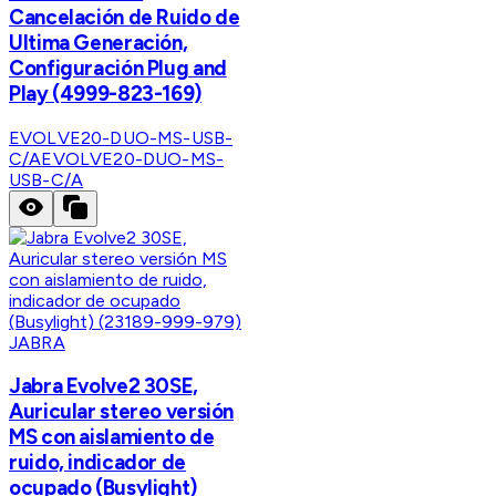
Cancelación de Ruido de
Ultima Generación,
Configuración Plug and
Play (4999-823-169)
EVOLVE20-DUO-MS-USB-
C/A
EVOLVE20-DUO-MS-
USB-C/A
JABRA
Jabra Evolve2 30SE,
Auricular stereo versión
MS con aislamiento de
ruido, indicador de
ocupado (Busylight)