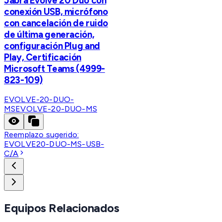
Jabra Evolve 20 Duo con
conexión USB, micrófono
con cancelación de ruido
de última generación,
configuración Plug and
Play, Certificación
Microsoft Teams (4999-
823-109)
EVOLVE-20-DUO-
MS
EVOLVE-20-DUO-MS
Reemplazo sugerido:
EVOLVE20-DUO-MS-USB-
C/A
Equipos Relacionados