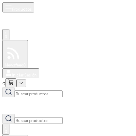
Productos
0
Especiales
Newsfeed
0
Iniciar Sesión
0
0