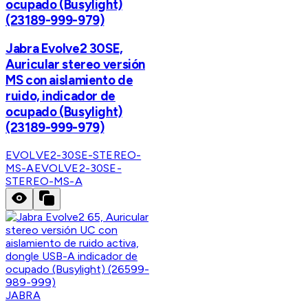
ocupado (Busylight)
(23189-999-979)
Jabra Evolve2 30SE,
Auricular stereo versión
MS con aislamiento de
ruido, indicador de
ocupado (Busylight)
(23189-999-979)
EVOLVE2-30SE-STEREO-
MS-A
EVOLVE2-30SE-
STEREO-MS-A
JABRA