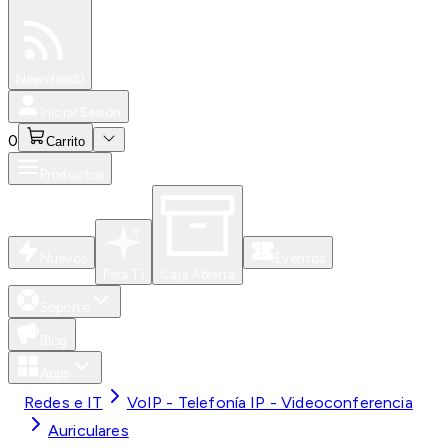
Especiales
Newsfeed
0
Iniciar Sesión
0
Carrito
Productos
Nuevos
Eventos
Para Ti
Caja Abierta
Soporte
Blog
Apps
Redes e IT
VoIP - Telefonía IP - Videoconferencia
Auriculares