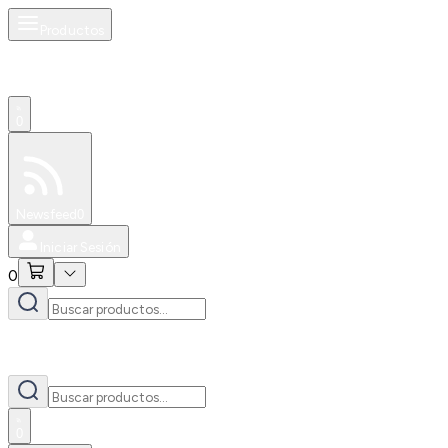
Productos
0
Especiales
Newsfeed
0
Iniciar Sesión
0
0