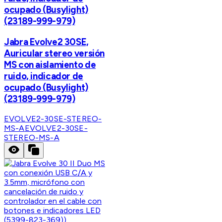
ocupado (Busylight)
(23189-999-979)
Jabra Evolve2 30SE,
Auricular stereo versión
MS con aislamiento de
ruido, indicador de
ocupado (Busylight)
(23189-999-979)
EVOLVE2-30SE-STEREO-
MS-A
EVOLVE2-30SE-
STEREO-MS-A