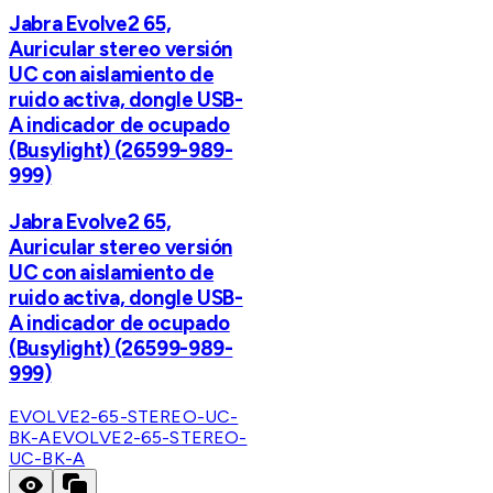
Jabra Evolve2 65,
Auricular stereo versión
UC con aislamiento de
ruido activa, dongle USB-
A indicador de ocupado
(Busylight) (26599-989-
999)
Jabra Evolve2 65,
Auricular stereo versión
UC con aislamiento de
ruido activa, dongle USB-
A indicador de ocupado
(Busylight) (26599-989-
999)
EVOLVE2-65-STEREO-UC-
BK-A
EVOLVE2-65-STEREO-
UC-BK-A