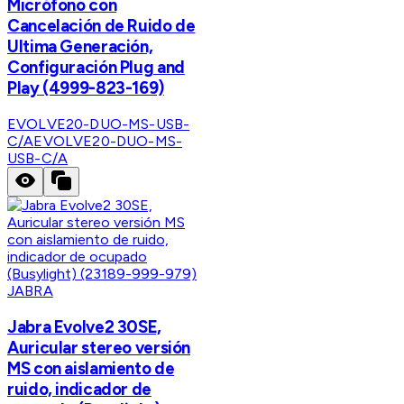
Micrófono con
Cancelación de Ruido de
Ultima Generación,
Configuración Plug and
Play (4999-823-169)
EVOLVE20-DUO-MS-USB-
C/A
EVOLVE20-DUO-MS-
USB-C/A
JABRA
Jabra Evolve2 30SE,
Auricular stereo versión
MS con aislamiento de
ruido, indicador de