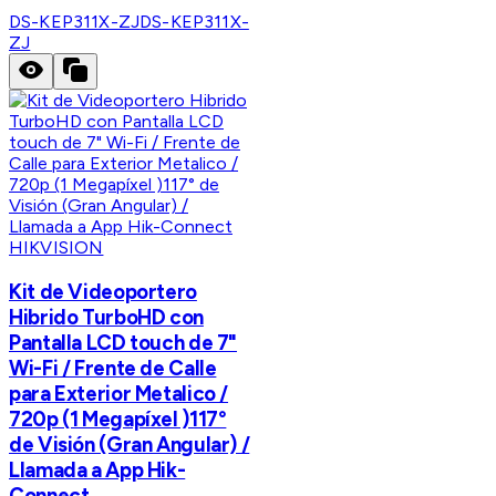
DS-KEP311X-ZJ
DS-KEP311X-
ZJ
HIKVISION
Kit de Videoportero
Hibrido TurboHD con
Pantalla LCD touch de 7"
Wi-Fi / Frente de Calle
para Exterior Metalico /
720p (1 Megapíxel )117°
de Visión (Gran Angular) /
Llamada a App Hik-
Connect