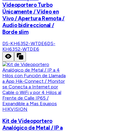
Videoportero Turbo
Únicamente / Vídeo en
Vivo / Apertura Remota /
Audio bidireccional /
Borde slim
DS-KH6352-WTDE6
DS-
KH6352-WTDE6
HIKVISION
Kit de Videoportero
Analógico de Metal / IP a