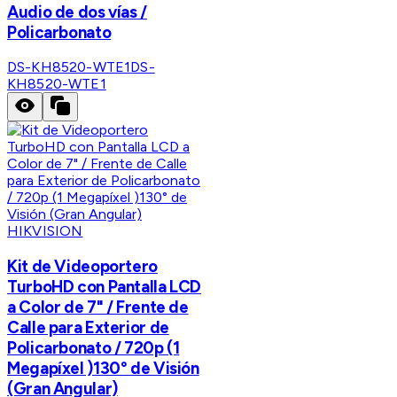
Audio de dos vías /
Policarbonato
DS-KH8520-WTE1
DS-
KH8520-WTE1
HIKVISION
Kit de Videoportero
TurboHD con Pantalla LCD
a Color de 7" / Frente de
Calle para Exterior de
Policarbonato / 720p (1
Megapíxel )130° de Visión
(Gran Angular)