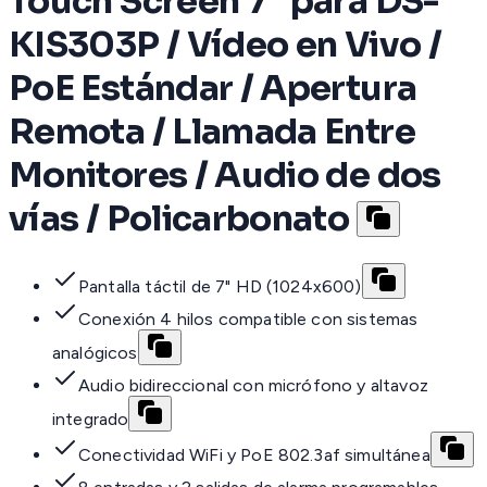
Touch Screen 7" para DS-
KIS303P / Vídeo en Vivo /
PoE Estándar / Apertura
Remota / Llamada Entre
Monitores / Audio de dos
vías / Policarbonato
Pantalla táctil de 7" HD (1024x600)
Conexión 4 hilos compatible con sistemas
analógicos
Audio bidireccional con micrófono y altavoz
integrado
Conectividad WiFi y PoE 802.3af simultánea