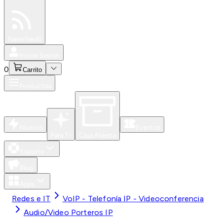
Especiales
Newsfeed
0
Iniciar Sesión
0
Carrito
Productos
Nuevos
Eventos
Para Ti
Caja Abierta
Soporte
Blog
Apps
Redes e IT
VoIP - Telefonía IP - Videoconferencia
Audio/Video Porteros IP