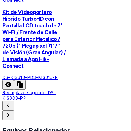
Kit de Videoportero
Hibrido TurboHD con
Pantalla LCD touch de 7"
Wi-Fi / Frente de Calle
para Exterior Metalico /
720p (1 Megapíxel )117°
de Visión (Gran Angular) /
Llamada a App Hik-
Connect
DS-KIS313-P
DS-KIS313-P
Reemplazo sugerido:
DS-
KIS303-P
Equipos Relacionados