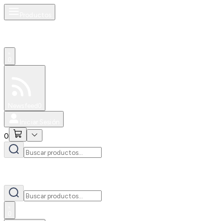
Productos
0
Especiales
Newsfeed
0
Iniciar Sesión
0
0