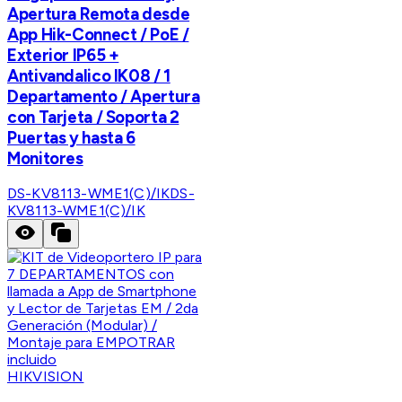
Apertura Remota desde
App Hik-Connect / PoE /
Exterior IP65 +
Antivandalico IK08 / 1
Departamento / Apertura
con Tarjeta / Soporta 2
Puertas y hasta 6
Monitores
DS-KV8113-WME1(C)/IK
DS-
KV8113-WME1(C)/IK
HIKVISION