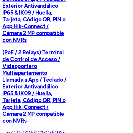
Exterior Antivandálico
IP65 & IK09 / Huella,
Tarjeta, Código QR, PIN o
App Hik-Connect /
Cámara 2 MP compatible
con NVRs
(PoE / 2 Relays) Terminal
de Control de Acceso /
Videoportero
Multiapartamento
Llamada a App / Teclado /
Exterior Antivandálico
IP65 & IK09 / Huella,
Tarjeta, Código QR, PIN o
App Hik-Connect /
Cámara 2 MP compatible
con NVRs
DS-K1T502DBFWX-C-E1
DS-