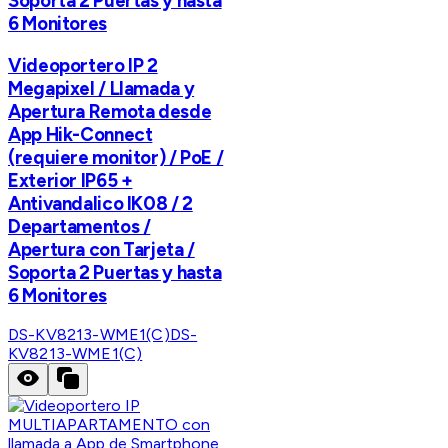
Soporta 2 Puertas y hasta
6 Monitores
Videoportero IP 2
Megapixel / Llamada y
Apertura Remota desde
App Hik-Connect
(requiere monitor) / PoE /
Exterior IP65 +
Antivandalico IK08 / 2
Departamentos /
Apertura con Tarjeta /
Soporta 2 Puertas y hasta
6 Monitores
DS-KV8213-WME1(C)
DS-
KV8213-WME1(C)