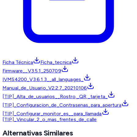
Ficha Técnica
Ficha_tecnica
Firmware__V3.5.1_250709
IVMS4200_V3.6.1.3__all_languages_
Manual_de_Usuario_V2.2.7_20210106
[TIP]_Alta_de_usuarios__Rostro,_QR,_tarjeta_
[TIP]_Configuracion_de_Contrasenas_para_apertura
[TIP]_Configurar_monitor_es__para_llamada
[TIP]_Vincular_2_o_mas_frentes_de_calle
Alternativas Similares