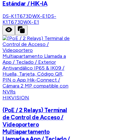
Estándar / HIK-IA
DS-K1T673DWX-E1
DS-
K1T673DWX-E1
HIKVISION
(PoE / 2 Relays) Terminal
de Control de Acceso /
Videoportero
Multiapartamento
Llamada a App / Teclado /