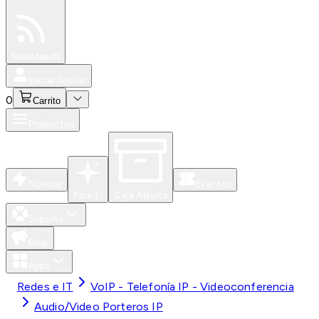
Especiales
Newsfeed
0
Iniciar Sesión
0
Carrito
Productos
Nuevos
Eventos
Para Ti
Caja Abierta
Soporte
Blog
Apps
Redes e IT
VoIP - Telefonía IP - Videoconferencia
Audio/Video Porteros IP