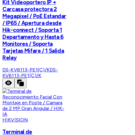
Kit Videoportero IP +
Carcasa protectora 2
Megapixel / PoE Estandar
/ IP65 / Apertura desde
Hik-connect / Soporta 1
Departamento y Hasta 6
Monitores / Soporta
Tarjetas Mifare / 1 Salida
Relay
DS-KV6113-PE1(C)/K
DS-
KV6113-PE1(C)/K
HIKVISION
Terminal de