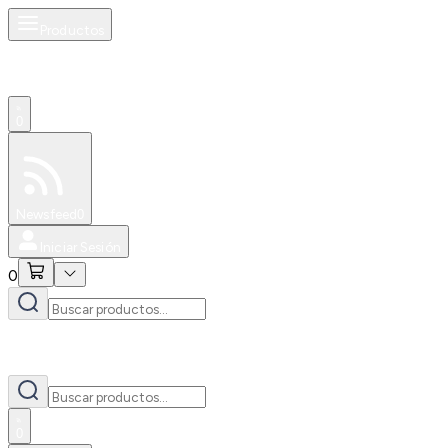
Productos
0
Especiales
Newsfeed
0
Iniciar Sesión
0
0