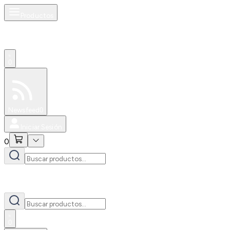
Productos
0
Especiales
Newsfeed
0
Iniciar Sesión
0
0