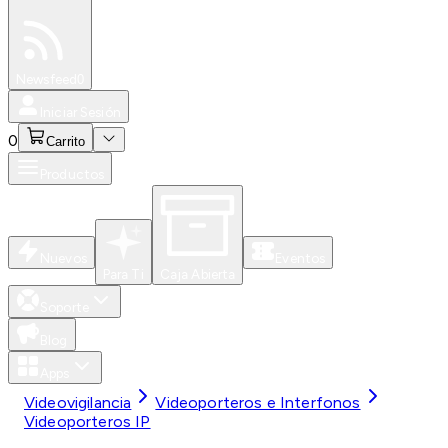
Especiales
Newsfeed
0
Iniciar Sesión
0
Carrito
Productos
Nuevos
Eventos
Para Ti
Caja Abierta
Soporte
Blog
Apps
Videovigilancia
Videoporteros e Interfonos
Videoporteros IP