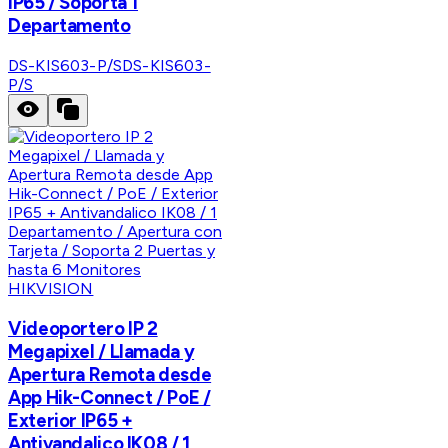
IP65 / Soporta 1
Departamento
DS-KIS603-P/S
DS-KIS603-
P/S
HIKVISION
Videoportero IP 2
Megapixel / Llamada y
Apertura Remota desde
App Hik-Connect / PoE /
Exterior IP65 +
Antivandalico IK08 / 1